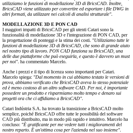
utilizziamo le funzioni di modellazione 3D di BricsCAD. Inoltre,
BricsCAD viene utilizzato per convertire ed esportare i file DWG in
altri formati, da utilizzare nei calcoli di analisi strutturale".
MODELLAZIONE 3D E PON CAD
I maggiori impatti di BricsCAD per gli utenti Catari sono la
funzionalità di modellazione 3D e l'integrazione di PON CAD, per
la progettazione di ponteggi e la stima dei costi.
"Utilizziamo tutte le
funzioni di modellazione 3D di BricsCAD, che sono di grande aiuto
nel nostro tipo di lavoro. PON CAD funziona su BricsCAD, una
delle due piattaforme che può eseguirla, e questo è davvero un must
per noi".
ha commentato Marcelo.
Anche i prezzi e il tipo di licenza sono importanti per Catari.
Marcelo spiega:
"Dal momento in cui abbiamo testato le versioni di
prova, abbiamo verificato che BricsCAD aveva lo stesso potenziale
ed è meno costoso di un altro software CAD. Per noi, è importante
possedere un prodotto e risparmiamo molto tempo e denaro sui
progetti ora che ci affidiamo a BricsCAD".
Catari Indústria S.A. ha trovato la transizione a BricsCAD molto
semplice, poiché BricsCAD offre tutte le possibilità del software
CAD più distribuito, ma in modo più rapido e intuitivo. Marcelo ha
concluso:
"È gratificante per me vedere tutti i miglioramenti del
nostro reparto. È un'ottima cosa per l'azienda nel suo insieme".