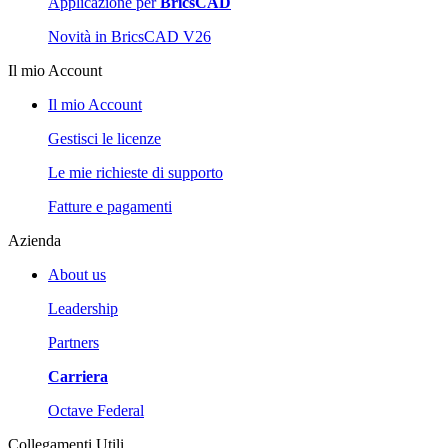
Applicazione per
BricsCAD
Novità in BricsCAD V26
Il mio Account
Il mio Account
Gestisci le licenze
Le mie richieste di supporto
Fatture e pagamenti
Azienda
About us
Leadership
Partners
Carriera
Octave Federal
Collegamenti Utili