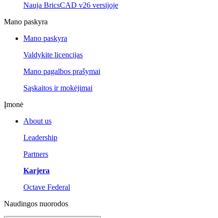
Nauja BricsCAD v26 versijoje
Mano paskyra
Mano paskyra
Valdykite licencijas
Mano pagalbos prašymai
Sąskaitos ir mokėjimai
Įmonė
About us
Leadership
Partners
Karjera
Octave Federal
Naudingos nuorodos