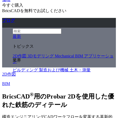
今すぐ購入
BricsCADを無料でお試しください
ブログ
最新
トピックス
2D作図
3Dモデリング
Mechanical
BIM
アプリケーショ
業界
ン
ビルディング
製造および機械
土木・測量
2D作図
BIM
®
BricsCAD
用のProbar 2Dを使用した優
れた鉄筋のディテール
構造エンジニアリングCADワークフローを変革する革新的