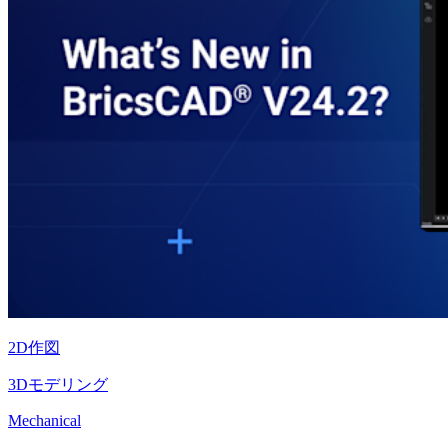
2D作図
3Dモデリング
Mechanical