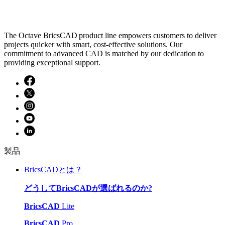
The Octave BricsCAD product line empowers customers to deliver
projects quicker with smart, cost-effective solutions. Our
commitment to advanced CAD is matched by our dedication to
providing exceptional support.
製品
BricsCADとは？
どうしてBricsCADが選ばれるのか?
BricsCAD
Lite
BricsCAD
Pro