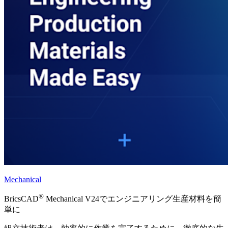
Mechanical
®
BricsCAD
Mechanical V24でエンジニアリング生産材料を簡
単に