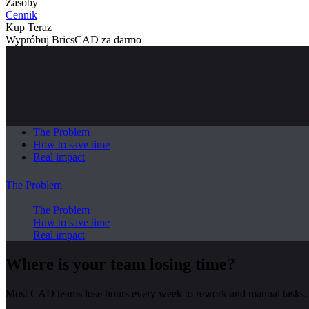
Zasoby
Cennik
Kup Teraz
Wypróbuj BricsCAD za darmo
The Problem
How to save time
Real impact
The Problem
The Problem
How to save time
Real impact
Where is your team losing time?
Most CAD teams lose hours every week to rework and manual tasks. 