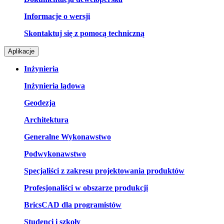
Informacje o wersji
Skontaktuj się z pomocą techniczną
Aplikacje
Inżynieria
Inżynieria lądowa
Geodezja
Architektura
Generalne Wykonawstwo
Podwykonawstwo
Specjaliści z zakresu projektowania produktów
Profesjonaliści w obszarze produkcji
BricsCAD dla programistów
Studenci i szkoły