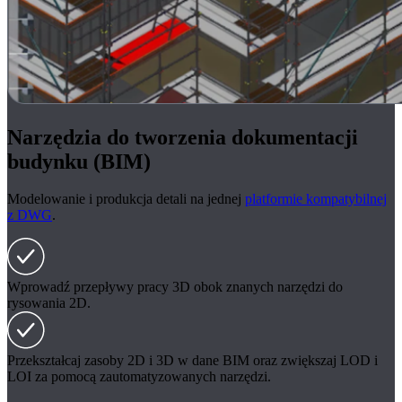
Narzędzia do tworzenia dokumentacji
budynku (BIM)
Modelowanie i produkcja detali na jednej
platformie kompatybilnej
z DWG
.
Wprowadź przepływy pracy 3D obok znanych narzędzi do
rysowania 2D.
Przekształcaj zasoby 2D i 3D w dane BIM oraz zwiększaj LOD i
LOI za pomocą zautomatyzowanych narzędzi.