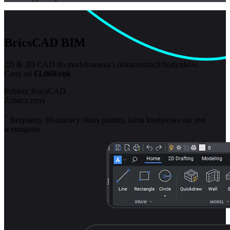
BricsCAD BIM
2D & 3D CAD do modelowania i dokumentacji budynków.
Ceny od
€1,060/rok
Pobierz BricsCAD
Zobacz ceny
*
Bezpłatny 30-dniowy okres próbny, karta kredytowa nie jest
wymagana.