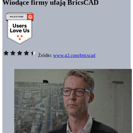
Wiodące firmy ufają BricsCAD
Źródło:
www.g2.com/bricscad