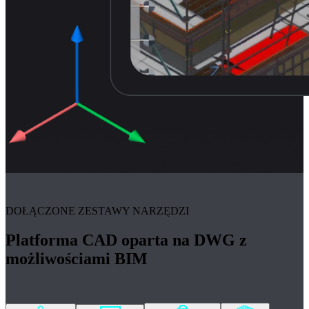
DOŁĄCZONE ZESTAWY NARZĘDZI
Platforma CAD oparta na DWG z
możliwościami BIM