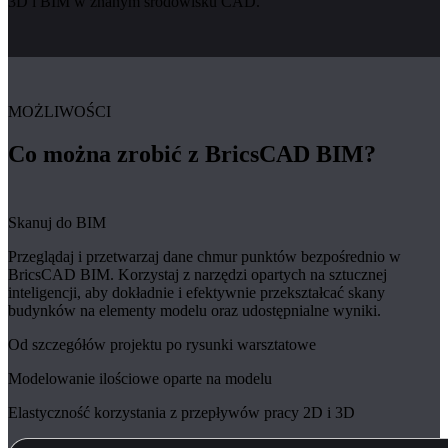
3D i BIM w znanym środowisku CAD.
MOŻLIWOŚCI
Co można zrobić z BricsCAD BIM?
Skanuj do BIM
Przeglądaj i przetwarzaj dane chmur punktów bezpośrednio w
BricsCAD BIM. Korzystaj z narzędzi opartych na sztucznej
inteligencji, aby dokładnie i efektywnie przekształcać skany
budynków na elementy modelu oraz udostępnialne wyniki.
Od szczegółów projektu po rysunki warsztatowe
Modelowanie ilościowe oparte na modelu
Elastyczność korzystania z przepływów pracy 2D i 3D