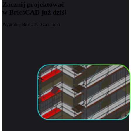
Zacznij projektować
w BricsCAD już dziś!
Wypróbuj BricsCAD za darmo