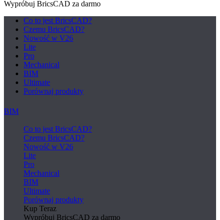
Wypróbuj BricsCAD za darmo
Co to jest BricsCAD?
Czemu BricsCAD?
Nowość w V26
Lite
Pro
Mechanical
BIM
Ultimate
Porównaj produkty
BIM
Co to jest BricsCAD?
Czemu BricsCAD?
Nowość w V26
Lite
Pro
Mechanical
BIM
Ultimate
Porównaj produkty
Kup Teraz
Wypróbuj BricsCAD za darmo