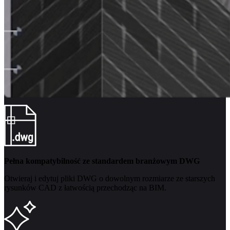
Pełna kompatybilność ze standardem branżowym DWG
Otwieraj i edytuj pliki DWG o dowolnym rozmiarze ze starszych
rysunków CAD z łatwością przechodząc na BIM.