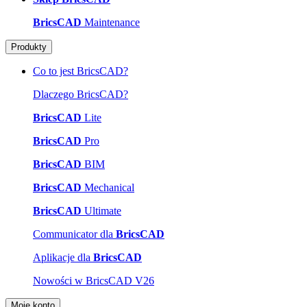
BricsCAD
Maintenance
Produkty
Co to jest BricsCAD?
Dlaczego BricsCAD?
BricsCAD
Lite
BricsCAD
Pro
BricsCAD
BIM
BricsCAD
Mechanical
BricsCAD
Ultimate
Communicator dla
BricsCAD
Aplikacje dla
BricsCAD
Nowości w BricsCAD V26
Moje konto