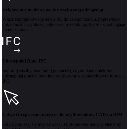
Detalowanie modelu oparte na sztucznej inteligencji
Włącz skomplikowane detale 3D do całego modelu, poprawiając
dokładność i szybkość, jednocześnie redukując błędy i zapobiegając
przeoczeniom.
Udostępniaj Dane IFC
Importuj zasoby, manipuluj geometrią, edytuj dane obiektów i
udostępniaj pracę innym interesariuszom w standardowym formacie
IFC.
Łatwe i bezpieczne przejście dla użytkowników CAD na BIM
Łatwo poruszaj się między 2D i 3D, stopniowo dodając elementy