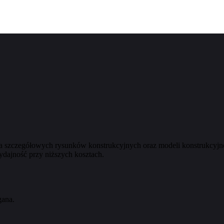
czegółowych rysunków konstrukcyjnych oraz modeli konstrukcyjnoś
dajność przy niższych kosztach.
gana.