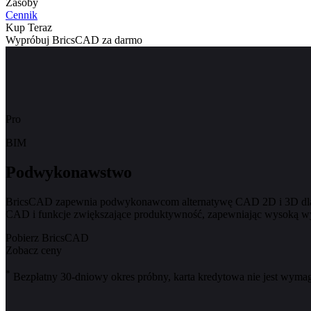
Zasoby
Cennik
Kup Teraz
Wypróbuj BricsCAD za darmo
Pro
BIM
Podwykonawstwo
BricsCAD zapewnia podwykonawcom alternatywę CAD 2D i 3D dla sz
CAD i funkcje zwiększające produktywność, zapewniając wysoką wy
Pobierz BricsCAD
Zobacz ceny
*
Bezpłatny 30-dniowy okres próbny, karta kredytowa nie jest wyma