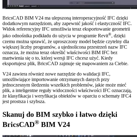
BricsCAD BIM V24 ma ulepszoną interoperacyjność IFC dzięki
dodatkowym narzędziom, aby zapewnić jakość i elastyczność IFC.
Widok referencyjny IFC umożliwia teraz eksportowanie geometrii
®
jako odnośnika podkładu do użycia w programie Revit
, dzięki
czemu można sprawić, że uproszczony model będzie czytelny dla
większej liczby programów, a ujednolicona przestrzeń nazw IFC
oznacza, że można teraz określić właściwości BIM IFC bez
martwienia się o to, której wersji IFC chcesz użyć. Kiedy
eksportujesz plik, BricsCAD zajmuje się mapowaniem za Ciebie.
V24 zawiera również nowe narzędzie do walidacji IFC,
umożliwiające importowanie otrzymanych danych przy
jednoczesnym śledzeniu wszelkich problemów, jakie może mieć
plik, a inteligentne reguły widoczności właściwości IFC oznaczają,
że klasyfikacja i weryfikacja obiektów w oparciu o schematy IFC4
jest prostsza i szybsza.
Skanuj do BIM szybko i łatwo dzięki
®
BricsCAD
BIM V24