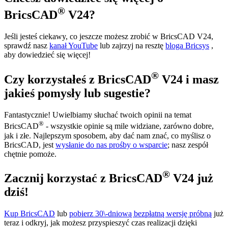
®
BricsCAD
V24?
Jeśli jesteś ciekawy, co jeszcze możesz zrobić w BricsCAD V24,
sprawdź nasz
kanał YouTube
lub zajrzyj na resztę
bloga Bricsys
,
aby dowiedzieć się więcej!
®
Czy korzystałeś z BricsCAD
V24 i masz
jakieś pomysły lub sugestie?
Fantastycznie! Uwielbiamy słuchać twoich opinii na temat
®
BricsCAD
- wszystkie opinie są mile widziane, zarówno dobre,
jak i złe. Najlepszym sposobem, aby dać nam znać, co myślisz o
BricsCAD, jest
wysłanie do nas prośby o wsparcie
; nasz zespół
chętnie pomoże.
®
Zacznij korzystać z BricsCAD
V24 już
dziś!
Kup BricsCAD
lub
pobierz 30\-dniową bezpłatną wersję próbną
już
teraz i odkryj, jak możesz przyspieszyć czas realizacji dzięki