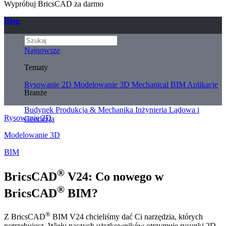
Wypróbuj BricsCAD za darmo
Blog
Najnowsze
Tematy
Rysowanie 2D
Modelowanie 3D
Mechanical
BIM
Aplikacje
Branże
Budynek
Produkcja & Mechanika
Inżynieria Lądowa i
Rysowanie 2D
Geodezja
Modelowanie 3D
BIM
®
BricsCAD
V24: Co nowego w
®
BricsCAD
BIM?
®
Z BricsCAD
BIM V24 chcieliśmy dać Ci narzędzia, których
potrzebujesz. Wielu naszych użytkowników otrzymuje rysunki 2D