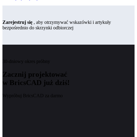
Zarejestruj się
, aby otrzymywać wskazówki i artykuły
bezpośrednio do skrzynki odbiorczej
30-dniowy okres próbny
Zacznij projektować
w BricsCAD już dziś!
Wypróbuj BricsCAD za darmo