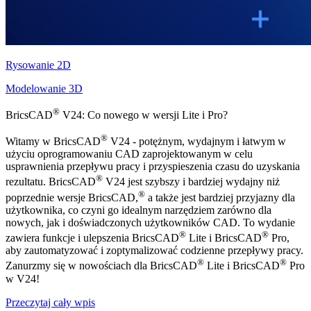
Rysowanie 2D
Modelowanie 3D
®
BricsCAD
V24: Co nowego w wersji Lite i Pro?
®
Witamy w BricsCAD
V24 - potężnym, wydajnym i łatwym w
użyciu oprogramowaniu CAD zaprojektowanym w celu
usprawnienia przepływu pracy i przyspieszenia czasu do uzyskania
®
rezultatu. BricsCAD
V24 jest szybszy i bardziej wydajny niż
®
poprzednie wersje BricsCAD,
a także jest bardziej przyjazny dla
użytkownika, co czyni go idealnym narzędziem zarówno dla
nowych, jak i doświadczonych użytkowników CAD. To wydanie
®
®
zawiera funkcje i ulepszenia BricsCAD
Lite i BricsCAD
Pro,
aby zautomatyzować i zoptymalizować codzienne przepływy pracy.
®
®
Zanurzmy się w nowościach dla BricsCAD
Lite i BricsCAD
Pro
w V24!
Przeczytaj cały wpis