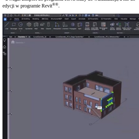
®
®
edycji w programie Revit
.