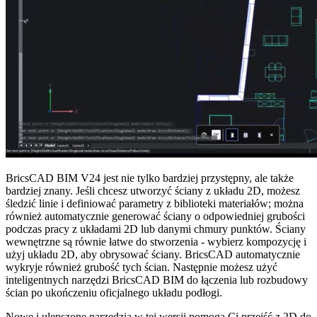
BricsCAD BIM V24 jest nie tylko bardziej przystępny, ale także
bardziej znany. Jeśli chcesz utworzyć ściany z układu 2D, możesz
śledzić linie i definiować parametry z biblioteki materiałów; można
również automatycznie generować ściany o odpowiedniej grubości
podczas pracy z układami 2D lub danymi chmury punktów. Ściany
wewnętrzne są równie łatwe do stworzenia - wybierz kompozycję i
użyj układu 2D, aby obrysować ściany. BricsCAD automatycznie
wykryje również grubość tych ścian. Następnie możesz użyć
inteligentnych narzędzi BricsCAD BIM do łączenia lub rozbudowy
ścian po ukończeniu oficjalnego układu podłogi.
Nowe i ulepszone narzędzia w tej wersji pomogą Ci przejść z 2D do