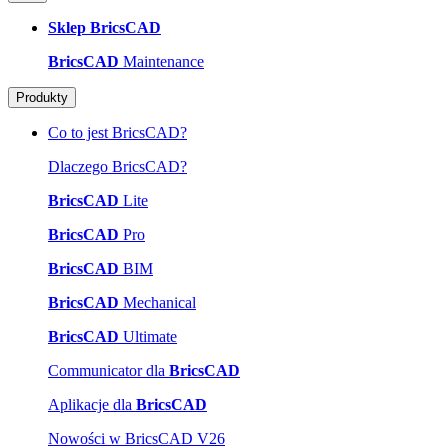
Sklep BricsCAD
BricsCAD
Maintenance
Produkty
Co to jest BricsCAD?
Dlaczego BricsCAD?
BricsCAD
Lite
BricsCAD
Pro
BricsCAD
BIM
BricsCAD
Mechanical
BricsCAD
Ultimate
Communicator dla
BricsCAD
Aplikacje dla
BricsCAD
Nowości w BricsCAD V26