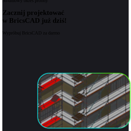
30-dniowy okres próbny
Zacznij projektować
w BricsCAD już dziś!
Wypróbuj BricsCAD za darmo