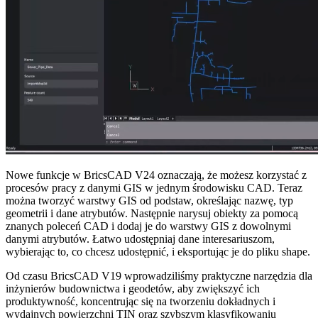
Nowe funkcje w BricsCAD V24 oznaczają, że możesz korzystać z
procesów pracy z danymi GIS w jednym środowisku CAD. Teraz
można tworzyć warstwy GIS od podstaw, określając nazwę, typ
geometrii i dane atrybutów. Następnie narysuj obiekty za pomocą
znanych poleceń CAD i dodaj je do warstwy GIS z dowolnymi
danymi atrybutów. Łatwo udostępniaj dane interesariuszom,
wybierając to, co chcesz udostępnić, i eksportując je do pliku shape.
Od czasu BricsCAD V19 wprowadziliśmy praktyczne narzędzia dla
inżynierów budownictwa i geodetów, aby zwiększyć ich
produktywność, koncentrując się na tworzeniu dokładnych i
wydajnych powierzchni TIN oraz szybszym klasyfikowaniu