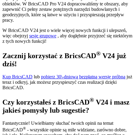
obiektów. W BricsCAD Pro V24 dopracowaliśmy te obszary, aby
zapewnić Ci pełny zestaw potężnych narzędzi budowlanych i
geodezyjnych, które są łatwe w użyciu i przyspieszają przepływ
pracy.
W BricsCAD V24 jest o wiele więcej nowych funkcji i ulepszeń,
więc obejrzyj
sesje grupowe
, aby dogłębnie przyjrzeć się niektórym
z tych nowych funkcji!
®
Zacznij korzystać z BricsCAD
V24 już
dziś!
Kup BricsCAD
lub
pobierz 30\-dniową bezpłatną wersję próbną
już
teraz i odkryj, jak możesz przyspieszyć czas realizacji dzięki
BricsCAD.
®
Czy korzystałeś z BricsCAD
V24 i masz
jakieś pomysły lub sugestie?
Fantastycznie! Uwielbiamy słuchać twoich opinii na temat
®
BricsCAD
- wszystkie opinie są mile widziane, zarówno dobre,