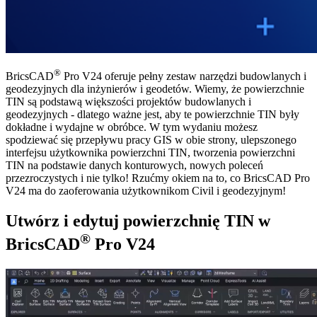
®
BricsCAD
Pro V24 oferuje pełny zestaw narzędzi budowlanych i
geodezyjnych dla inżynierów i geodetów. Wiemy, że powierzchnie
TIN są podstawą większości projektów budowlanych i
geodezyjnych - dlatego ważne jest, aby te powierzchnie TIN były
dokładne i wydajne w obróbce. W tym wydaniu możesz
spodziewać się przepływu pracy GIS w obie strony, ulepszonego
interfejsu użytkownika powierzchni TIN, tworzenia powierzchni
TIN na podstawie danych konturowych, nowych poleceń
przezroczystych i nie tylko! Rzućmy okiem na to, co BricsCAD Pro
V24 ma do zaoferowania użytkownikom Civil i geodezyjnym!
Utwórz i edytuj powierzchnię TIN w
®
BricsCAD
Pro V24