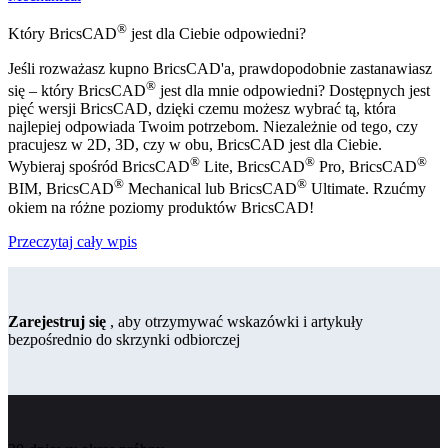
®
Który BricsCAD
jest dla Ciebie odpowiedni?
Jeśli rozważasz kupno BricsCAD'a, prawdopodobnie zastanawiasz
®
się – który BricsCAD
jest dla mnie odpowiedni? Dostępnych jest
pięć wersji BricsCAD, dzięki czemu możesz wybrać tą, która
najlepiej odpowiada Twoim potrzebom. Niezależnie od tego, czy
pracujesz w 2D, 3D, czy w obu, BricsCAD jest dla Ciebie.
®
®
®
Wybieraj spośród BricsCAD
Lite, BricsCAD
Pro, BricsCAD
®
®
BIM, BricsCAD
Mechanical lub BricsCAD
Ultimate. Rzućmy
okiem na różne poziomy produktów BricsCAD!
Przeczytaj cały wpis
Zarejestruj się
, aby otrzymywać wskazówki i artykuły
bezpośrednio do skrzynki odbiorczej