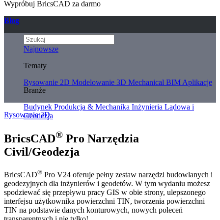
Wypróbuj BricsCAD za darmo
Blog
Najnowsze
Tematy
Rysowanie 2D
Modelowanie 3D
Mechanical
BIM
Aplikacje
Branże
Budynek
Produkcja & Mechanika
Inżynieria Lądowa i
Rysowanie 2D
Geodezja
®
BricsCAD
Pro Narzędzia
Civil/Geodezja
®
BricsCAD
Pro V24 oferuje pełny zestaw narzędzi budowlanych i
geodezyjnych dla inżynierów i geodetów. W tym wydaniu możesz
spodziewać się przepływu pracy GIS w obie strony, ulepszonego
interfejsu użytkownika powierzchni TIN, tworzenia powierzchni
TIN na podstawie danych konturowych, nowych poleceń
transparentnych i nie tylko!