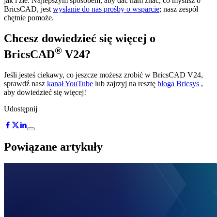
jak i złe. Najlepszym sposobem, aby dać nam znać, co myślisz o
BricsCAD, jest
wysłanie do nas prośby o wsparcie
; nasz zespół
chętnie pomoże.
Chcesz dowiedzieć się więcej o
®
BricsCAD
V24?
Jeśli jesteś ciekawy, co jeszcze możesz zrobić w BricsCAD V24,
sprawdź nasz
kanał YouTube
lub zajrzyj na resztę
bloga Bricsys
,
aby dowiedzieć się więcej!
Udostępnij
Powiązane artykuły