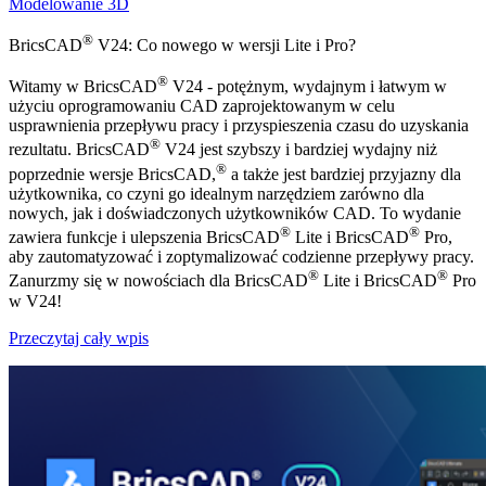
Modelowanie 3D
®
BricsCAD
V24: Co nowego w wersji Lite i Pro?
®
Witamy w BricsCAD
V24 - potężnym, wydajnym i łatwym w
użyciu oprogramowaniu CAD zaprojektowanym w celu
usprawnienia przepływu pracy i przyspieszenia czasu do uzyskania
®
rezultatu. BricsCAD
V24 jest szybszy i bardziej wydajny niż
®
poprzednie wersje BricsCAD,
a także jest bardziej przyjazny dla
użytkownika, co czyni go idealnym narzędziem zarówno dla
nowych, jak i doświadczonych użytkowników CAD. To wydanie
®
®
zawiera funkcje i ulepszenia BricsCAD
Lite i BricsCAD
Pro,
aby zautomatyzować i zoptymalizować codzienne przepływy pracy.
®
®
Zanurzmy się w nowościach dla BricsCAD
Lite i BricsCAD
Pro
w V24!
Przeczytaj cały wpis