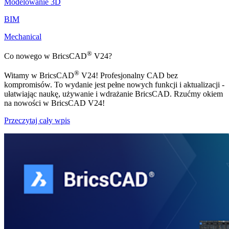
Modelowanie 3D
BIM
Mechanical
®
Co nowego w BricsCAD
V24?
®
Witamy w BricsCAD
V24! Profesjonalny CAD bez
kompromisów. To wydanie jest pełne nowych funkcji i aktualizacji -
ułatwiając naukę, używanie i wdrażanie BricsCAD. Rzućmy okiem
na nowości w BricsCAD V24!
Przeczytaj cały wpis