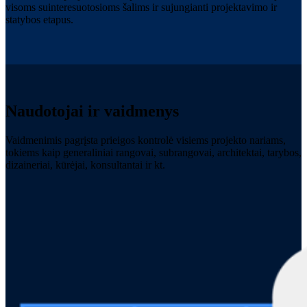
visoms suinteresuotosioms šalims ir sujungianti projektavimo ir
statybos etapus.
Naudotojai ir vaidmenys
Vaidmenimis pagrįsta prieigos kontrolė visiems projekto nariams,
tokiems kaip generaliniai rangovai, subrangovai, architektai, tarybos,
dizaineriai, kūrėjai, konsultantai ir kt.