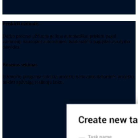
Priskirti užduotis
Darbo proceso užduotis galima automatiškai priskirti pagal
vaidmenį, naudojant automatines, tvarkaraščiu pagrįstas vykdymo
taisykles.
Būsenos sekimas
Užduočių programa suteikia projektų vadovams dabartinės projekto
būklės apžvalgą realiuoju laiku.