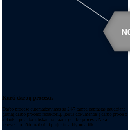
Kurti darbų procesus
Darbo proceso automatizavimas su 24/7 tampa paprastas naudojant
grafinį darbo proceso redaktorių. Įkėlus dokumentus į darbo proceso
aplanką, jie automatiškai įtraukiami į darbo procesą. Nėra
lengvesnio būdo užtikrinti projekto valdymo atitiktį.