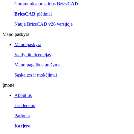
Communicator skirtas
BricsCAD
BricsCAD
plėtiniai
Nauja BricsCAD v26 versijoje
Mano paskyra
Mano paskyra
Valdykite licencijas
Mano pagalbos prašymai
Sąskaitos ir mokėjimai
Įmonė
About us
Leadership
Partners
Karjera