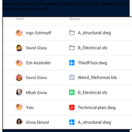
saugumo problemų. Vaidmenis galima sukurti eigoje, naudojant 24/7
administratoriaus skydelį.