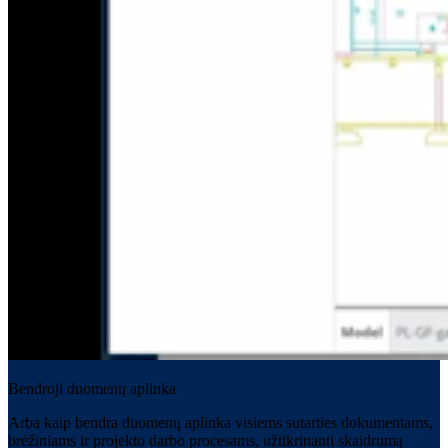
Bendroji duomenų aplinka
Arba kaip bendra duomenų aplinka visiems sutarties dokumentams,
brėžiniams ir projekto darbo procesams, užtikrinanti skaidrumą