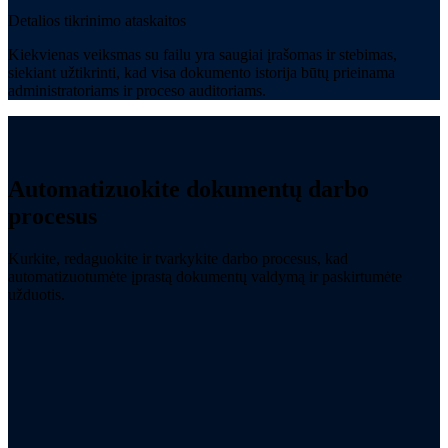
Detalios tikrinimo ataskaitos
Kiekvienas veiksmas su failu yra saugiai įrašomas ir stebimas,
siekiant užtikrinti, kad visa dokumento istorija būtų prieinama
administratoriams ir proceso auditoriams.
Automatizuokite dokumentų darbo
procesus
Kurkite, redaguokite ir tvarkykite darbo procesus, kad
automatizuotumėte įprastą dokumentų valdymą ir paskirtumėte
užduotis.