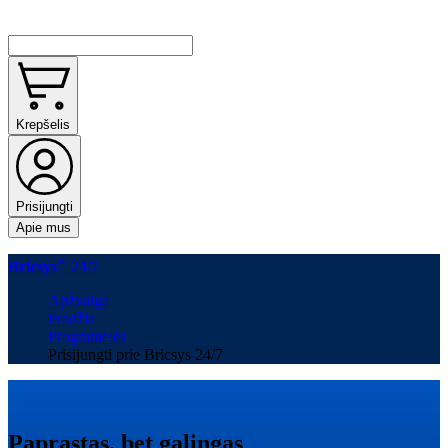
Krepšelis
Prisijungti
Apie mus
®
Bricsys
24/7
Apžvalga
Pradžia
Programėlės
Prisijungti prie Bricsys 24/7
Paprastas, bet galingas