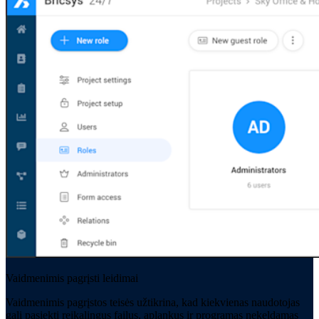
Vaidmenimis pagrįsti leidimai
Vaidmenimis pagrįstos teisės užtikrina, kad kiekvienas naudotojas
gali pasiekti reikalingus failus, aplankus ir programas nekeldamas