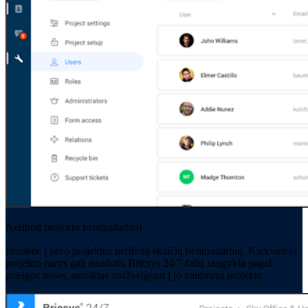
Neriboti projekto bendradarbiai
Įtraukite į savo projektus neribotą skaičių bendradarbių. Kiekvienas
projekto narys gali naudotis Bricsys 24/7 failų saugykla pagal
prieigos teises, suteiktas atsižvelgiant į jo vaidmenį projekte.