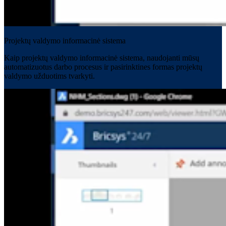
Projektų valdymo informacinė sistema
Kaip projektų valdymo informacinė sistema, naudojanti mūsų
automatizuotus darbo procesus ir pasirinktines formas projektų
valdymo užduotims tvarkyti.