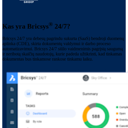
®
Kas yra Bricsys
24/7?
Bricsys 24/7 yra debesų pagrindu sukurta (SaaS) bendroji duomenų
aplinka (CDE), skirta dokumentų valdymui ir darbo proceso
automatizavimui. Bricsys 24/7 siūlo vaidmenimis pagrįstą saugumą
ir neribotą skaičių naudotojų, kurie padeda užtikrinti, kad tinkamas
dokumentas bus tinkamose rankose tinkamu laiku.