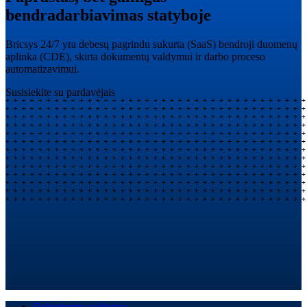
bendradarbiavimas statyboje
Bricsys 24/7 yra debesų pagrindu sukurta (SaaS) bendroji duomenų
aplinka (CDE), skirta dokumentų valdymui ir darbo proceso
automatizavimui.
Susisiekite su pardavėjais
Dokumentų valdymas