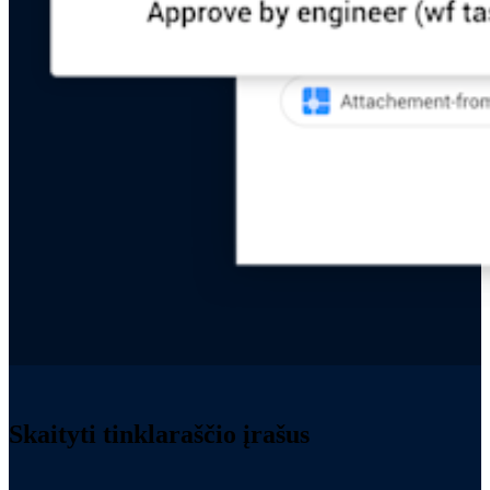
Skaityti tinklaraščio įrašus