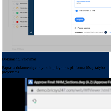
Dokumentų valdymas
Paprasta dokumentų valdymo ir prieglobos platforma Jūsų statybos
projektams.