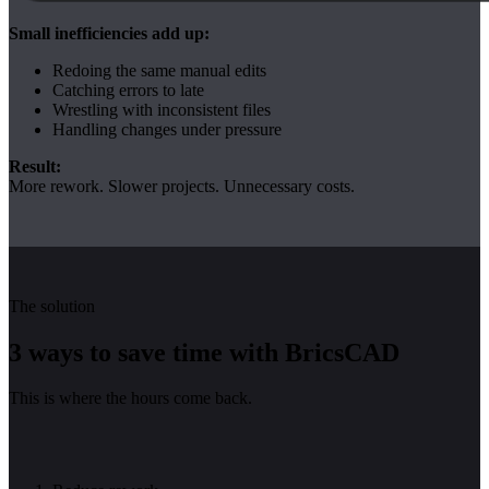
Small inefficiencies add up:
Redoing the same manual edits
Catching errors to late
Wrestling with inconsistent files
Handling changes under pressure
Result:
More rework. Slower projects. Unnecessary costs.
The solution
3 ways to save time with BricsCAD
This is where the hours come back.