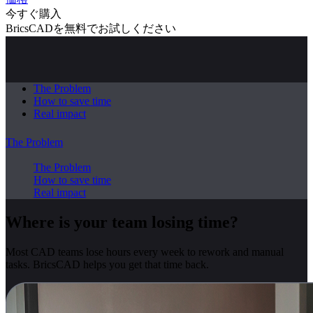
今すぐ購入
BricsCADを無料でお試しください
The Problem
How to save time
Real impact
The Problem
The Problem
How to save time
Real impact
Where is your team losing time?
Most CAD teams lose hours every week to rework and manual
tasks. BricsCAD helps you get that time back.