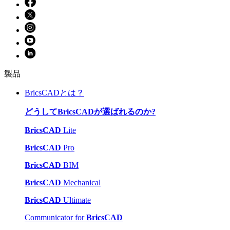
製品
BricsCADとは？
どうしてBricsCADが選ばれるのか?
BricsCAD
Lite
BricsCAD
Pro
BricsCAD
BIM
BricsCAD
Mechanical
BricsCAD
Ultimate
Communicator for
BricsCAD