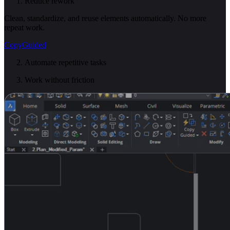
Reduce rework
Clean, standardize, and reuse elements automatically. No more
repeat work.
CopyGuided
Automate repetitive tasks
Work without friction