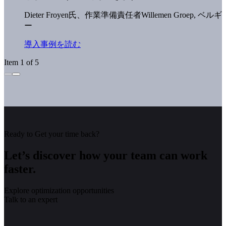
Dieter Froyen氏、作業準備責任者
Willemen Groep, ベルギ
ー
導入事例を読む
Item 1 of 5
Ready to Get your time back?
Let’s discover how your team can work
faster.
Explore optimization opportunities
Talk to an expert