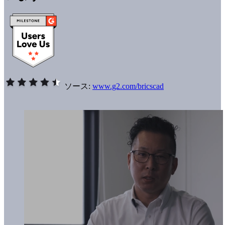
ソース:
www.g2.com/bricscad