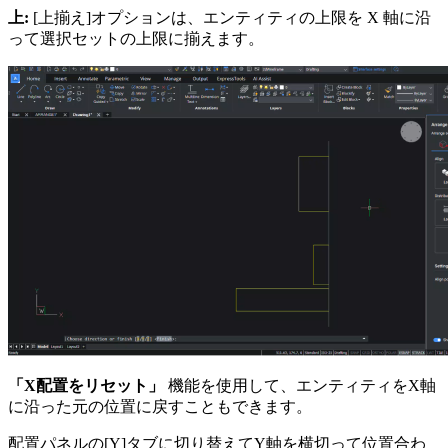
上:
[上揃え]オプションは、エンティティの上限を X 軸に沿
って選択セットの上限に揃えます。
「X配置をリセット」
機能を使用して、エンティティをX軸
に沿った元の位置に戻すこともできます。
配置パネルの[Y]タブに切り替えてY軸を横切って位置合わ