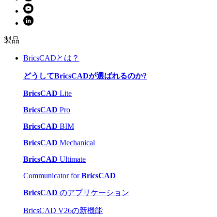
製品
BricsCADとは？
どうしてBricsCADが選ばれるのか?
BricsCAD
Lite
BricsCAD
Pro
BricsCAD
BIM
BricsCAD
Mechanical
BricsCAD
Ultimate
Communicator for
BricsCAD
BricsCAD
のアプリケーション
BricsCAD V26の新機能