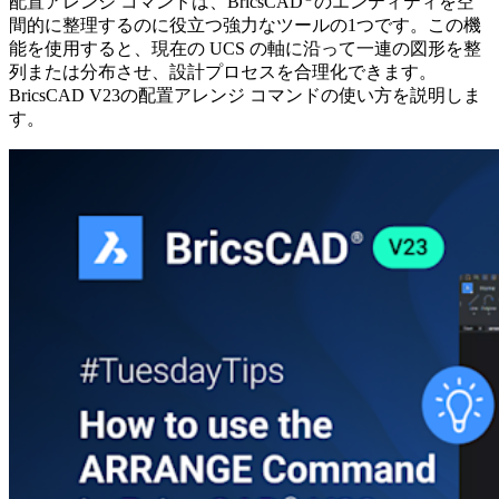
配置アレンジ コマンドは、BricsCAD
のエンティティを空
間的に整理するのに役立つ強力なツールの1つです。この機
能を使用すると、現在の UCS の軸に沿って一連の図形を整
列または分布させ、設計プロセスを合理化できます。
BricsCAD V23の配置アレンジ コマンドの使い方を説明しま
す。