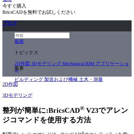
今すぐ購入
BricsCADを無料でお試しください
ブログ
最新
トピックス
2D作図
3Dモデリング
Mechanical
BIM
アプリケーショ
業界
ン
ビルディング
製造および機械
土木・測量
2D作図
3Dモデリング
®
整列が簡単に:BricsCAD
V23でアレン
ジコマンドを使用する方法
®