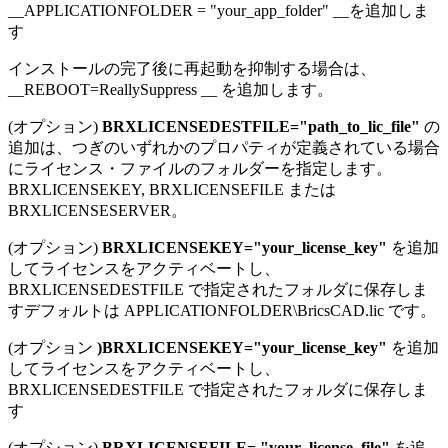
__APPLICATIONFOLDER = "your_app_folder" __を追加しま
す
インストールの完了後に再起動を抑制する場合は、
__REBOOT=ReallySuppress __ を追加します。
(オプション)
BRXLICENSEDESTFILE="path_to_lic_file"
の
追加は、つぎのいずれかのプロパティが定義されている場合
にライセンス・ファイルのフォルダーを指定します。
BRXLICENSEKEY, BRXLICENSEFILE または
BRXLICENSESERVER。
(オプション)
BRXLICENSEKEY="your_license_key"
を追加
してライセンスをアクティベートし、
BRXLICENSEDESTFILE で指定されたフォルダに保存しま
すデフォルトは APPLICATIONFOLDER\BricsCAD.lic です。
(オプション
)BRXLICENSEKEY="your_license_key"
を追加
してライセンスをアクティベートし、
BRXLICENSEDESTFILE で指定されたフォルダに保存しま
す
(オプション)
BRXLICENSEFILE= "your_license_file"
を追