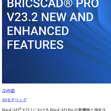
2D作図
3Dモデリング
®
BricsCAD
V23.2 における BricsCAD Pro の新機能と強化さ