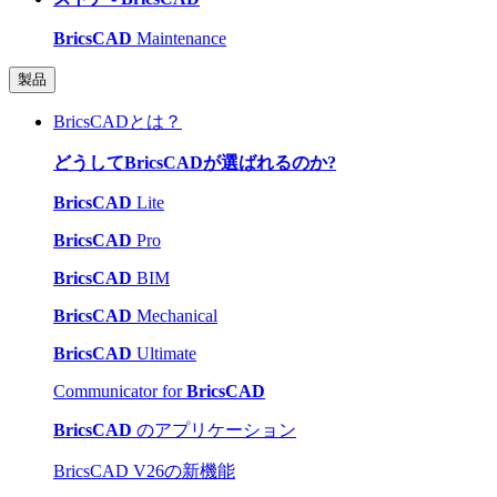
BricsCAD
Maintenance
製品
BricsCADとは？
どうしてBricsCADが選ばれるのか?
BricsCAD
Lite
BricsCAD
Pro
BricsCAD
BIM
BricsCAD
Mechanical
BricsCAD
Ultimate
Communicator for
BricsCAD
BricsCAD
のアプリケーション
BricsCAD V26の新機能