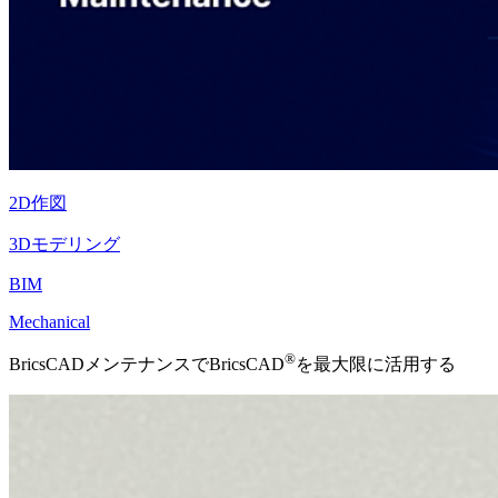
2D作図
3Dモデリング
BIM
Mechanical
®
BricsCADメンテナンスでBricsCAD
を最大限に活用する