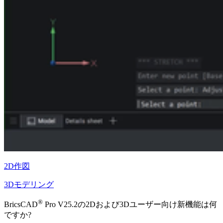
2D作図
3Dモデリング
®
BricsCAD
Pro V25.2の2Dおよび3Dユーザー向け新機能は何
ですか?