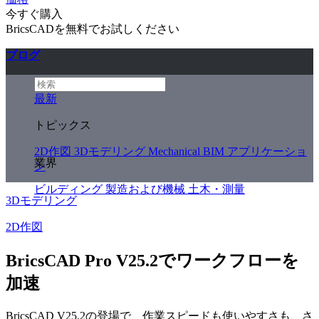
今すぐ購入
BricsCADを無料でお試しください
ブログ
最新
トピックス
2D作図
3Dモデリング
Mechanical
BIM
アプリケーショ
業界
ン
ビルディング
製造および機械
土木・測量
3Dモデリング
2D作図
BricsCAD Pro V25.2でワークフローを
加速
BricsCAD V25.2の登場で、作業スピードも使いやすさも、さ