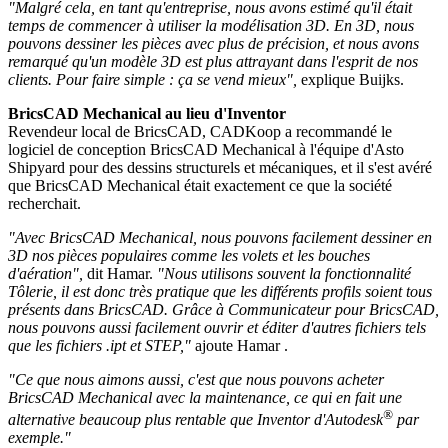
"Malgré cela, en tant qu'entreprise, nous avons estimé qu'il était
temps de commencer à utiliser la modélisation 3D. En 3D, nous
pouvons dessiner les pièces avec plus de précision, et nous avons
remarqué qu'un modèle 3D est plus attrayant dans l'esprit de nos
clients. Pour faire simple : ça se vend mieux",
explique Buijks.
BricsCAD Mechanical au lieu d'Inventor
Revendeur local de BricsCAD, CADKoop a recommandé le
logiciel de conception BricsCAD Mechanical à l'équipe d'Asto
Shipyard pour des dessins structurels et mécaniques, et il s'est avéré
que BricsCAD Mechanical était exactement ce que la société
recherchait.
"Avec BricsCAD Mechanical, nous pouvons facilement dessiner en
3D nos pièces populaires comme les volets et les bouches
d'aération",
dit Hamar.
"Nous utilisons souvent la fonctionnalité
Tôlerie, il est donc très pratique que les différents profils soient tous
présents dans BricsCAD. Grâce à Communicateur pour BricsCAD,
nous pouvons aussi facilement ouvrir et éditer d'autres fichiers tels
que les fichiers .ipt et STEP,"
ajoute Hamar .
"Ce que nous aimons aussi, c'est que nous pouvons acheter
BricsCAD Mechanical avec la maintenance, ce qui en fait une
®
alternative beaucoup plus rentable que Inventor d'Autodesk
par
exemple."