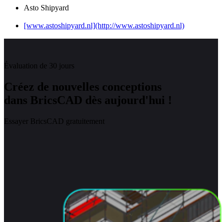
Asto Shipyard
[www.astoshipyard.nl](http://www.astoshipyard.nl)
Évaluation de 30 jours
Créez de nouvelles conceptions
dans BricsCAD dès aujourd'hui !
Essayer BricsCAD gratuitement