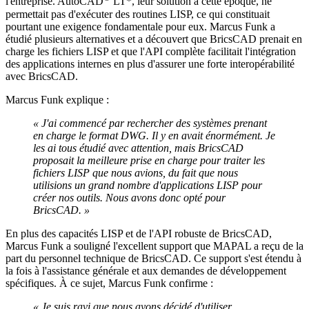
l'entreprise. AutoCAD
LT*, leur solution à cette époque, ne
permettait pas d'exécuter des routines LISP, ce qui constituait
pourtant une exigence fondamentale pour eux. Marcus Funk a
étudié plusieurs alternatives et a découvert que BricsCAD prenait en
charge les fichiers LISP et que l'API complète facilitait l'intégration
des applications internes en plus d'assurer une forte interopérabilité
avec BricsCAD.
Marcus Funk explique :
« J'ai commencé par rechercher des systèmes prenant
en charge le format DWG. Il y en avait énormément. Je
les ai tous étudié avec attention, mais BricsCAD
proposait la meilleure prise en charge pour traiter les
fichiers LISP que nous avions, du fait que nous
utilisions un grand nombre d'applications LISP pour
créer nos outils. Nous avons donc opté pour
BricsCAD. »
En plus des capacités LISP et de l'API robuste de BricsCAD,
Marcus Funk a souligné l'excellent support que MAPAL a reçu de la
part du personnel technique de BricsCAD. Ce support s'est étendu à
la fois à l'assistance générale et aux demandes de développement
spécifiques. À ce sujet, Marcus Funk confirme :
« Je suis ravi que nous ayons décidé d'utiliser