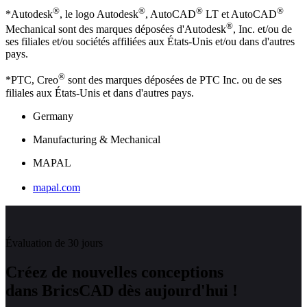
®
®
®
®
*Autodesk
, le logo Autodesk
, AutoCAD
LT et AutoCAD
®
Mechanical sont des marques déposées d'Autodesk
, Inc. et/ou de
ses filiales et/ou sociétés affiliées aux États-Unis et/ou dans d'autres
pays.
®
*PTC, Creo
sont des marques déposées de PTC Inc. ou de ses
filiales aux États-Unis et dans d'autres pays.
Germany
Manufacturing & Mechanical
MAPAL
mapal.com
Évaluation de 30 jours
Créez de nouvelles conceptions
dans BricsCAD dès aujourd'hui !