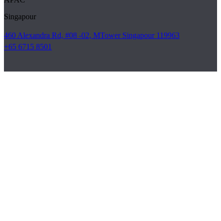
Singapour
460 Alexandra Rd, #08 -02, MTower Singapour 119963
+65 6715 8501