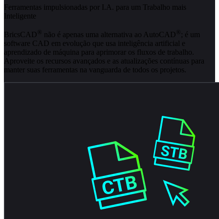
Ferramentas impulsionadas por I.A. para um Trabalho mais
Inteligente
®
®
BricsCAD
não é apenas uma alternativa ao AutoCAD
; é um
software CAD em evolução que usa inteligência artificial e
aprendizado de máquina para aprimorar os fluxos de trabalho.
Aproveite os recursos avançados e as atualizações contínuas para
manter suas ferramentas na vanguarda de todos os projetos.