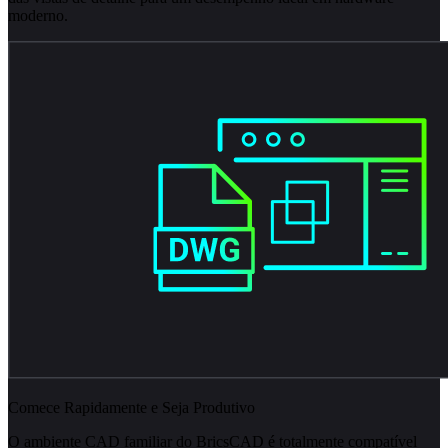
moderno.
Comece Rapidamente e Seja Produtivo
O ambiente CAD familiar do BricsCAD é totalmente compatível