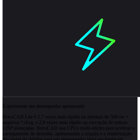
Experimente um desempenho aprimorado
BricsCAD Lite é 2,7 vezes mais rápido na abertura de 500 ou +
arquivos *.dwg, e 2,8 vezes mais rápido na execução de rotinas
LISP avançadas. BricsCAD usa CPUs multi-núcleo para acelerar o
carregamento de desenho, aprimorando a criação e a renderização
das vistas de detalhe para um desempenho ideal em hardware