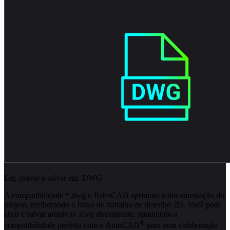
Ler, gravar e salvar em .DWG
A compatibilidade *.dwg o BricsCAD aprimora a documentação do
projeto, melhorando o fluxo de trabalho de desenho 2D. Você pode
abrir e salvar arquivos .dwg diretamente, garantindo a
®
compatibilidade perfeita com o AutoCAD
para uma colaboração