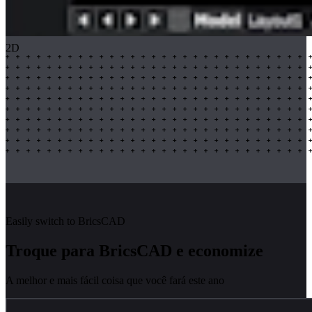
2D
Easily switch to BricsCAD
Troque para BricsCAD e economize
A melhor e mais fácil coisa que você fará este ano