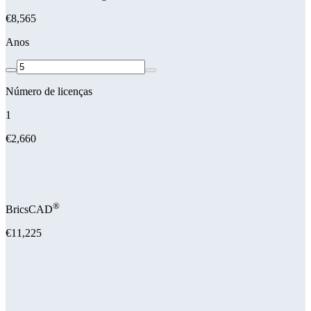
€8,565
Anos
Número de licenças
1
€2,660
®
BricsCAD
€11,225