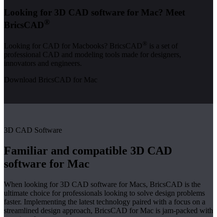
Looking for 3D CAD software for Mac? Meet
®
BricsCAD
®
Looking for CAD for Macbooks? BricsCAD
is a set of
professional CAD and modeling tools made for designers,
innovators and engineers.
Download BricsCAD for Mac
3D CAD Software
Familiar and compatible 3D CAD
software for Mac
When looking for 3D CAD software for Macs, BricsCAD is the
ultimate choice for professionals looking to solve design problems
faster. Implementing the latest technology paired with a focus on a
streamlined design approach, BricsCAD for Mac is jam-packed with