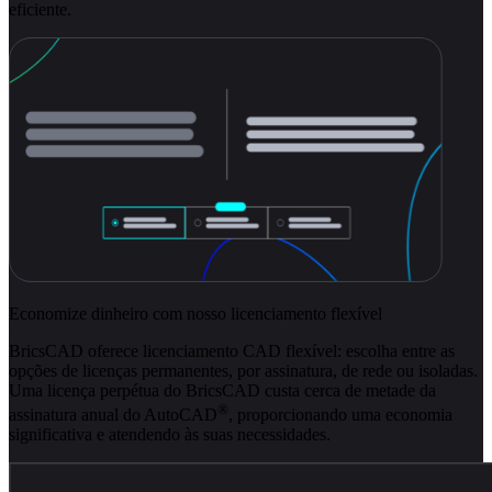
eficiente.
Economize dinheiro com nosso licenciamento flexível
BricsCAD oferece licenciamento CAD flexível: escolha entre as
opções de licenças permanentes, por assinatura, de rede ou isoladas.
Uma licença perpétua do BricsCAD custa cerca de metade da
®
assinatura anual do AutoCAD
, proporcionando uma economia
significativa e atendendo às suas necessidades.