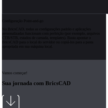
Configuração Point-and-go
No BricsCAD, todas as configurações padrão e aplicações
personalizadas funcionam com perfeição (por exemplo, arquivos
CTB/STB, estados de camada, templates). Basta apontar o
BricsCAD para o local do servidor ou copiá-los para a pasta
apropriada em sua máquina local.
Vamos começar!
Sua jornada com BricsCAD