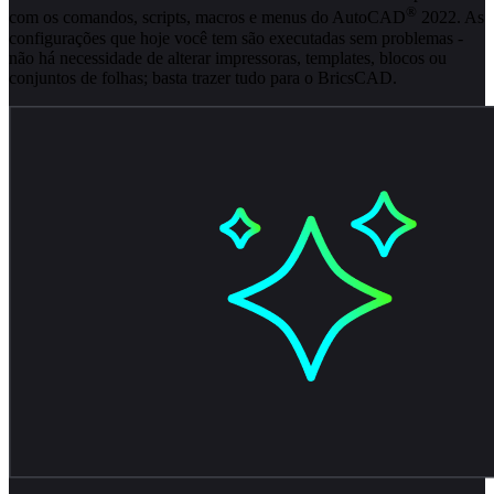
®
com os comandos, scripts, macros e menus do AutoCAD
2022. As
configurações que hoje você tem são executadas sem problemas -
não há necessidade de alterar impressoras, templates, blocos ou
conjuntos de folhas; basta trazer tudo para o BricsCAD.