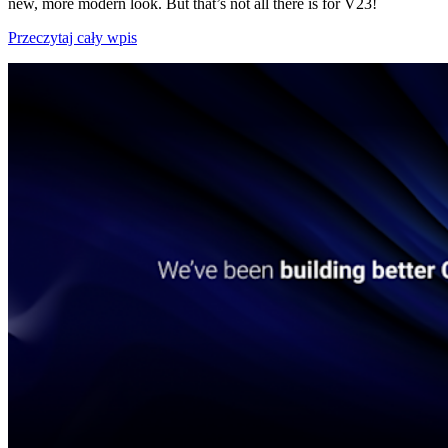
new, more modern look. But that’s not all there is for V23!
Przeczytaj cały wpis