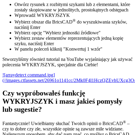
Otwórz rysunek z rozbitymi szykami lub z elementami, które
zostały skopiowane w jednolitych, prostokątnych odstępach
Wprowadź WYKRYJSZYK
®
Wybierz obszar dla BricsCAD
do wyszukiwania szyków,
naciśnij Enter
Wybierz opcję "Wybierz jednostki źródłowe"
Wybierz zestaw elementów reprezentujących jedną kopię
szyku, naciśnij Enter
W panelu poleceń kliknij "Konwertuj 1 wzór"
Stworzyliśmy również tutorial na YouTube wyjaśniający jak używać
polecenia WYKRYJSZYK, specjalnie dla Ciebie!
![arraydetect command.jpg]
(//images.ctfassets.net/26961o1141cc/2Mk0F4l1HczQZEvhUXcg3O
Czy wypróbowałeś funkcję
WYKRYJSZYK i masz jakieś pomysły
lub sugestie?
®
Fantastycznie! Uwielbiamy słuchać Twoich opinii o BricsCAD
–
czy to dobre czy złe, wszystkie opinie są zawsze mile widziane.
Najlepszym sposobem, aby dać nam znać, co myślisz o BricsCAD