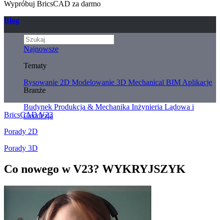
Wypróbuj BricsCAD za darmo
Blog
Najnowsze
Tematy
Rysowanie 2D
Modelowanie 3D
Mechanical
BIM
Aplikacje
Branże
Budynek
Produkcja & Mechanika
Inżynieria Lądowa i
BricsCAD V23
Geodezja
Porady 2D
Porady 3D
Co nowego w V23? WYKRYJSZYK