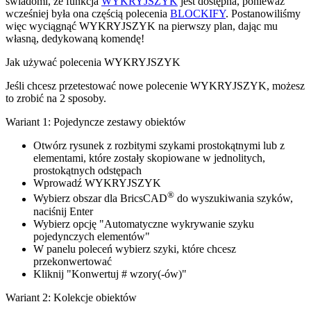
świadomi, że funkcja
WYKRYJSZYK
jest dostępna, ponieważ
wcześniej była ona częścią polecenia
BLOCKIFY
. Postanowiliśmy
więc wyciągnąć WYKRYJSZYK na pierwszy plan, dając mu
własną, dedykowaną komendę!
Jak używać polecenia WYKRYJSZYK
Jeśli chcesz przetestować nowe polecenie WYKRYJSZYK, możesz
to zrobić na 2 sposoby.
Wariant 1: Pojedyncze zestawy obiektów
Otwórz rysunek z rozbitymi szykami prostokątnymi lub z
elementami, które zostały skopiowane w jednolitych,
prostokątnych odstępach
Wprowadź WYKRYJSZYK
®
Wybierz obszar dla BricsCAD
do wyszukiwania szyków,
naciśnij Enter
Wybierz opcję "Automatyczne wykrywanie szyku
pojedynczych elementów"
W panelu poleceń wybierz szyki, które chcesz
przekonwertować
Kliknij "Konwertuj # wzory(-ów)"
Wariant 2: Kolekcje obiektów