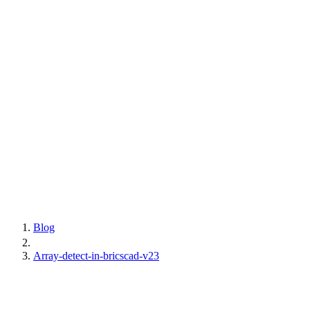
Blog
Array-detect-in-bricscad-v23