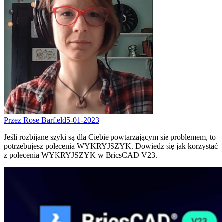
Przez Rose Barfield
5-01-2023
Jeśli rozbijane szyki są dla Ciebie powtarzającym się problemem, to
potrzebujesz polecenia WYKRYJSZYK. Dowiedz się jak korzystać
z polecenia WYKRYJSZYK w BricsCAD V23.