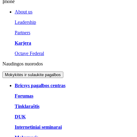
Įmonė
About us
Leadership
Partners
Karjera
Octave Federal
Naudingos nuorodos
Mokykitės ir sulaukite pagalbos
Bricsys pagalbos centras
Forumas
Tinklaraštis
DUK
Internetiniai seminarai