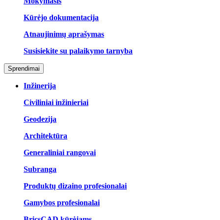
Mokymasis
Kūrėjo dokumentacija
Atnaujinimų aprašymas
Susisiekite su palaikymo tarnyba
Sprendimai
Inžinerija
Civiliniai inžinieriai
Geodezija
Architektūra
Generaliniai rangovai
Subranga
Produktų dizaino profesionalai
Gamybos profesionalai
BricsCAD kūrėjams