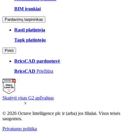
BIM įrankiai
Pardavimų tarpininkas
Rasti platintoją
Tapk platintoju
Pirkti
BricsCAD parduotuvė
BricsCAD
Priežiūra
Skaityti visas G2 apžvalgas
© 2026 Octave Intelligence plc ir (arba) jos filialai. Visos teisės
saugomos.
Privatumo politika