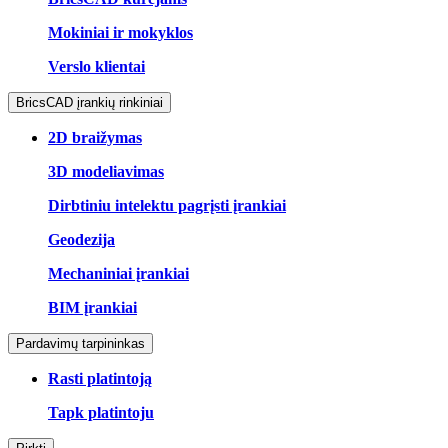
Mokiniai ir mokyklos
Verslo klientai
BricsCAD įrankių rinkiniai
2D braižymas
3D modeliavimas
Dirbtiniu intelektu pagrįsti įrankiai
Geodezija
Mechaniniai įrankiai
BIM įrankiai
Pardavimų tarpininkas
Rasti platintoją
Tapk platintoju