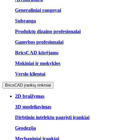
Generaliniai rangovai
Subranga
Produktų dizaino profesionalai
Gamybos profesionalai
BricsCAD kūrėjams
Mokiniai ir mokyklos
Verslo klientai
BricsCAD įrankių rinkiniai
2D braižymas
3D modeliavimas
Dirbtiniu intelektu pagrįsti įrankiai
Geodezija
Mechaniniai įrankiai