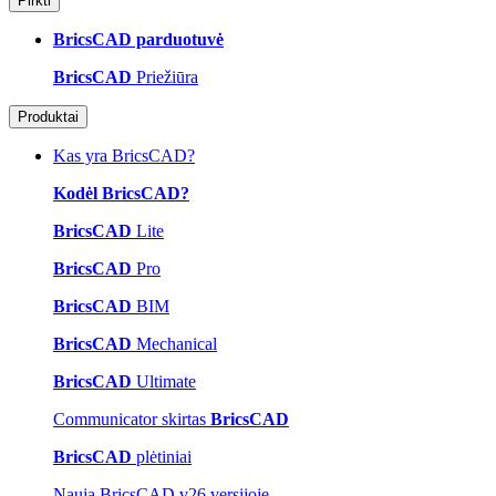
Pirkti
BricsCAD parduotuvė
BricsCAD
Priežiūra
Produktai
Kas yra BricsCAD?
Kodėl BricsCAD?
BricsCAD
Lite
BricsCAD
Pro
BricsCAD
BIM
BricsCAD
Mechanical
BricsCAD
Ultimate
Communicator skirtas
BricsCAD
BricsCAD
plėtiniai
Nauja BricsCAD v26 versijoje