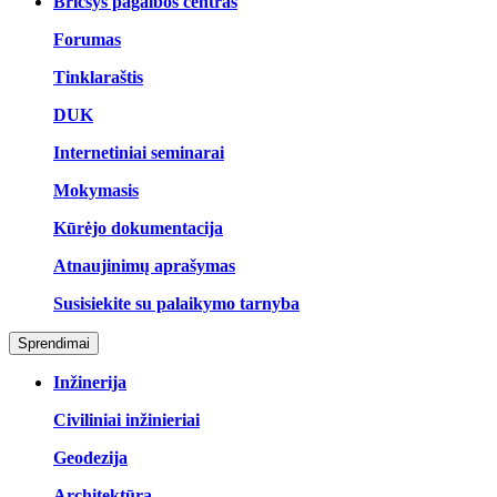
Bricsys pagalbos centras
Forumas
Tinklaraštis
DUK
Internetiniai seminarai
Mokymasis
Kūrėjo dokumentacija
Atnaujinimų aprašymas
Susisiekite su palaikymo tarnyba
Sprendimai
Inžinerija
Civiliniai inžinieriai
Geodezija
Architektūra