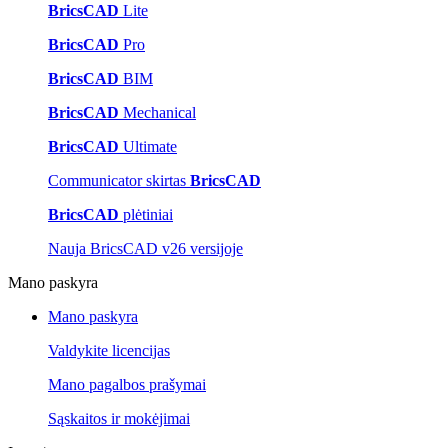
BricsCAD
Lite
BricsCAD
Pro
BricsCAD
BIM
BricsCAD
Mechanical
BricsCAD
Ultimate
Communicator skirtas
BricsCAD
BricsCAD
plėtiniai
Nauja BricsCAD v26 versijoje
Mano paskyra
Mano paskyra
Valdykite licencijas
Mano pagalbos prašymai
Sąskaitos ir mokėjimai