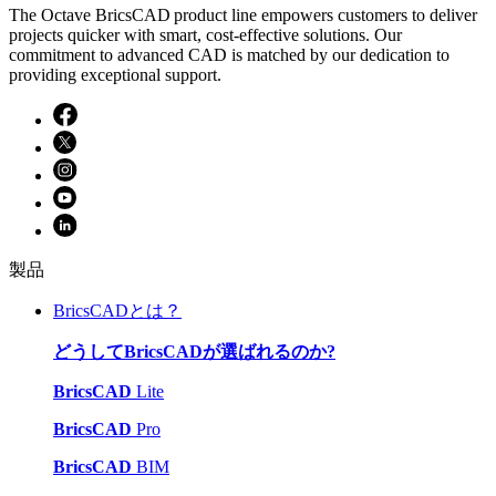
The Octave BricsCAD product line empowers customers to deliver
projects quicker with smart, cost-effective solutions. Our
commitment to advanced CAD is matched by our dedication to
providing exceptional support.
製品
BricsCADとは？
どうしてBricsCADが選ばれるのか?
BricsCAD
Lite
BricsCAD
Pro
BricsCAD
BIM