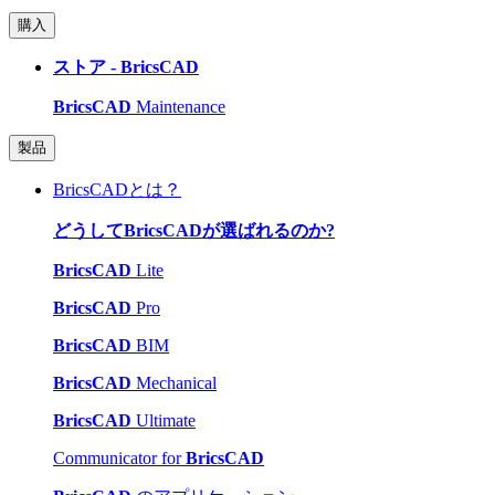
購入
ストア - BricsCAD
BricsCAD
Maintenance
製品
BricsCADとは？
どうしてBricsCADが選ばれるのか?
BricsCAD
Lite
BricsCAD
Pro
BricsCAD
BIM
BricsCAD
Mechanical
BricsCAD
Ultimate
Communicator for
BricsCAD