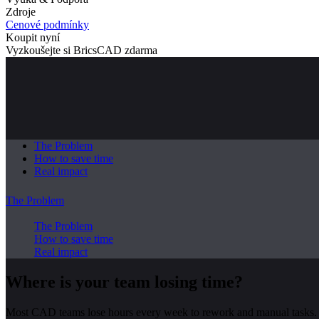
Zdroje
Cenové podmínky
Koupit nyní
Vyzkoušejte si BricsCAD zdarma
The Problem
How to save time
Real impact
The Problem
The Problem
How to save time
Real impact
Where is your team losing time?
Most CAD teams lose hours every week to rework and manual tasks. 