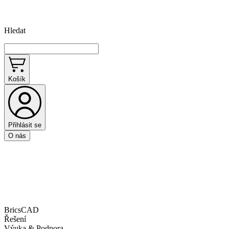
Hledat
Košík
Přihlásit se
O nás
BricsCAD
Řešení
Výuka & Podpora