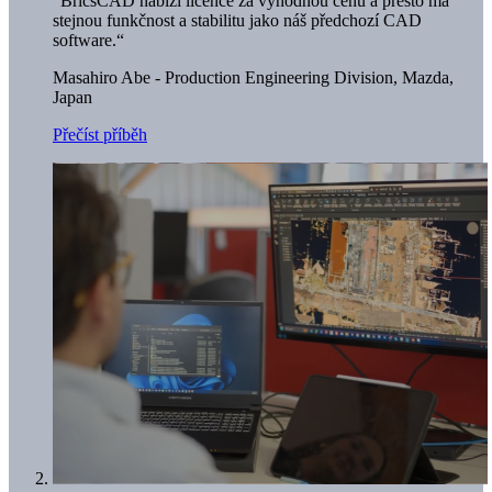
"BricsCAD nabízí licence za výhodnou cenu a přesto má
stejnou funkčnost a stabilitu jako náš předchozí CAD
software.“
Masahiro Abe - Production Engineering Division,
Mazda,
Japan
Přečíst příběh