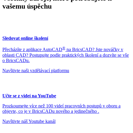
vašemu úspěchu
Sledovat online školení
®
Přecházíte z aplikace AutoCAD
na BricsCAD? Jste nováčky v
oblasti CAD? Postupujte podle praktických školení a dozvíte se vše
o BricsCADu.
Navštivte naši vzdělávací platformu
Učte se z videí na YouTube
Prozkoumejte více než 100 videí pracovních postupů v oboru a
objevte, co je v BricsCADu nového a jedinečného .
Navštivte náš Youtube kanál