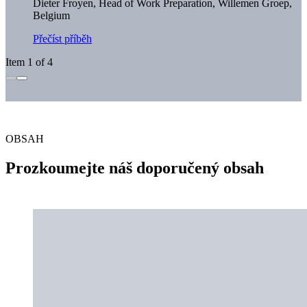
Dieter Froyen, Head of Work Preparation,
Willemen Groep,
Belgium
Přečíst příběh
Item 1 of 4
OBSAH
Prozkoumejte náš doporučený obsah