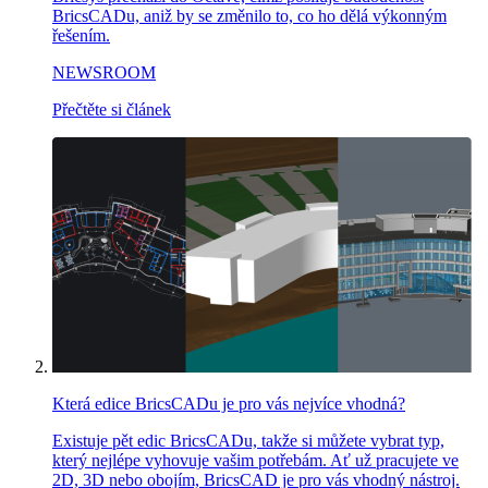
BricsCADu, aniž by se změnilo to, co ho dělá výkonným
řešením.
NEWSROOM
Přečtěte si článek
Která edice BricsCADu je pro vás nejvíce vhodná?
Existuje pět edic BricsCADu, takže si můžete vybrat typ,
který nejlépe vyhovuje vašim potřebám. Ať už pracujete ve
2D, 3D nebo obojím, BricsCAD je pro vás vhodný nástroj.