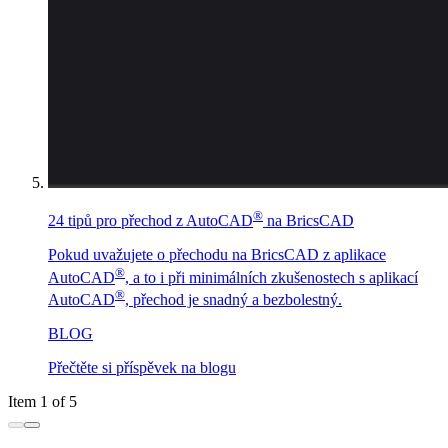
®
24 tipů pro přechod z AutoCAD
na BricsCAD
Pokud uvažujete o přechodu na BricsCAD z aplikace
®
AutoCAD
, a to i při minimálních zkušenostech s aplikací
®
AutoCAD
, přechod je snadný a bezbolestný.
BLOG
Přečtěte si příspěvek na blogu
Item 1 of 5