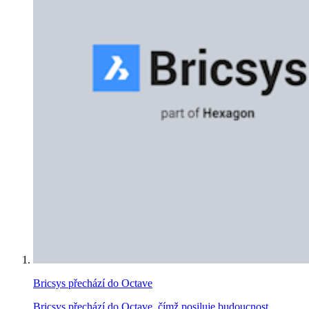
Bricsys přechází do Octave
Bricsys přechází do Octave, čímž posiluje budoucnost