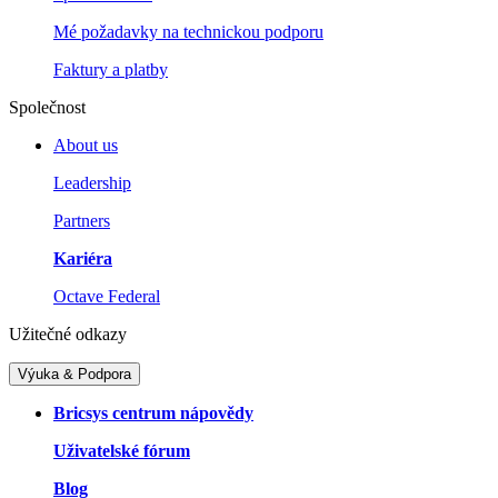
Mé požadavky na technickou podporu
Faktury a platby
Společnost
About us
Leadership
Partners
Kariéra
Octave Federal
Užitečné odkazy
Výuka & Podpora
Bricsys centrum nápovědy
Uživatelské fórum
Blog