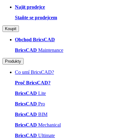
Najít prodejce
Staňte se prodejcem
Koupit
Obchod BricsCAD
BricsCAD
Maintenance
Produkty
Co umí BricsCAD?
Proč BricsCAD?
BricsCAD
Lite
BricsCAD
Pro
BricsCAD
BIM
BricsCAD
Mechanical
BricsCAD
Ultimate