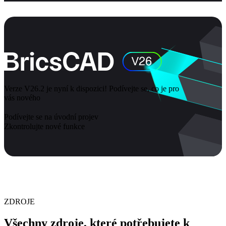
Verze V26.2 je nyní k dispozici! Podívejte se, co je pro
vás nového
Podívejte se na úvodní projev
Zkontrolujte nové funkce
ZDROJE
Všechny zdroje, které potřebujete k