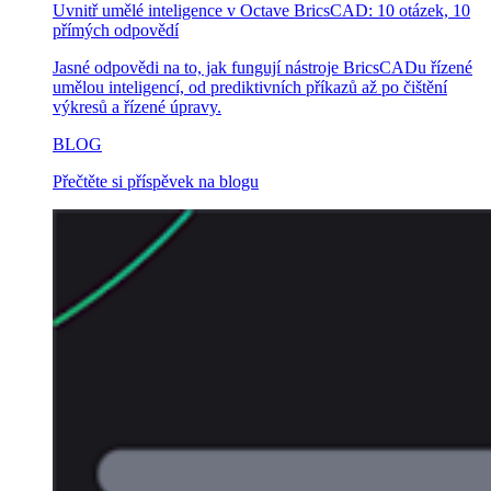
Uvnitř umělé inteligence v Octave BricsCAD: 10 otázek, 10
přímých odpovědí
Jasné odpovědi na to, jak fungují nástroje BricsCADu řízené
umělou inteligencí, od prediktivních příkazů až po čištění
výkresů a řízené úpravy.
BLOG
Přečtěte si příspěvek na blogu