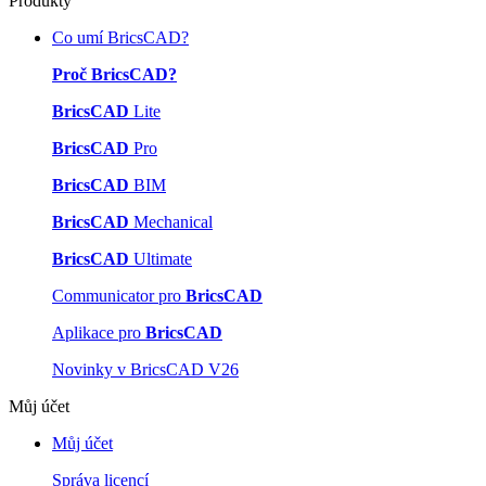
Produkty
Co umí BricsCAD?
Proč BricsCAD?
BricsCAD
Lite
BricsCAD
Pro
BricsCAD
BIM
BricsCAD
Mechanical
BricsCAD
Ultimate
Communicator pro
BricsCAD
Aplikace pro
BricsCAD
Novinky v BricsCAD V26
Můj účet
Můj účet
Správa licencí