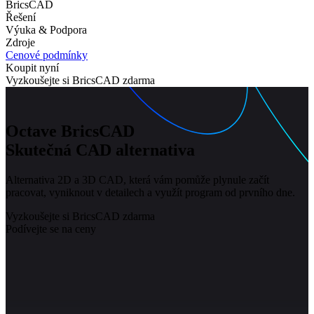
BricsCAD
Řešení
Výuka & Podpora
Zdroje
Cenové podmínky
Koupit nyní
Vyzkoušejte si BricsCAD zdarma
Octave BricsCAD
Skutečná CAD alternativa
Alternativa 2D a 3D CAD, která vám pomůže plynule začít
pracovat, vyniknout v detailech a využít program od prvního dne.
Vyzkoušejte si BricsCAD zdarma
Podívejte se na ceny