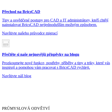
Přechod na BricsCAD
Tipy a osvědčené postupy pro CAD a IT administrátory, kteří chtějí
nainstalovat BricsCAD nejjednodušším možným způsobem.
Navštivte našeho průvodce migrací
Přečtěte si naše nejnovější příspěvky na blogu
Prozkoumejte nové funkce, postřehy, příběhy a tipy a triky, které vás
inspirují a pomohou vám pracovat s BricsCAD rychleji.
Navštivte náš blog
PRŮMYSLOVÁ ODVĚTVÍ