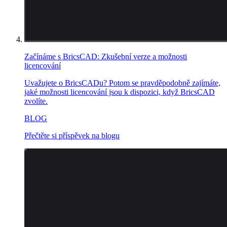
Začínáme s BricsCAD: Zkušební verze a možnosti
licencování
Uvažujete o BricsCADu? Potom se pravděpodobně zajímáte,
jaké možnosti licencování jsou k dispozici, když BricsCAD
zvolíte.
BLOG
Přečtěte si příspěvek na blogu