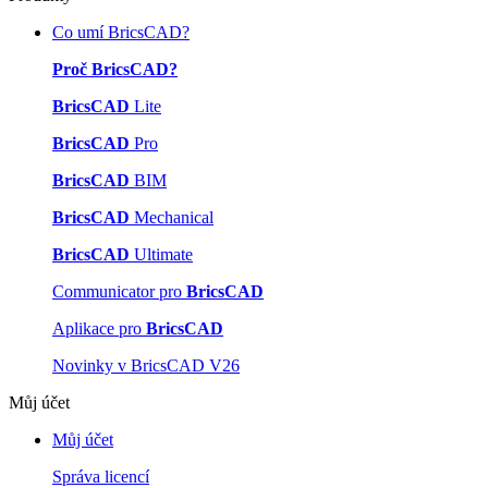
Co umí BricsCAD?
Proč BricsCAD?
BricsCAD
Lite
BricsCAD
Pro
BricsCAD
BIM
BricsCAD
Mechanical
BricsCAD
Ultimate
Communicator pro
BricsCAD
Aplikace pro
BricsCAD
Novinky v BricsCAD V26
Můj účet
Můj účet
Správa licencí