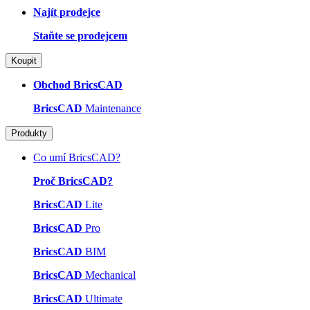
Najít prodejce
Staňte se prodejcem
Koupit
Obchod BricsCAD
BricsCAD
Maintenance
Produkty
Co umí BricsCAD?
Proč BricsCAD?
BricsCAD
Lite
BricsCAD
Pro
BricsCAD
BIM
BricsCAD
Mechanical
BricsCAD
Ultimate