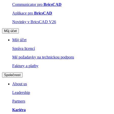
Communicator pro
BricsCAD
Aplikace pro
BricsCAD
Novinky v BricsCAD V26
Můj účet
Můj účet
Správa licencí
Mé požadavky na technickou podporu
Faktury a platby
Společnost
About us
Leadership
Partners
Kariéra