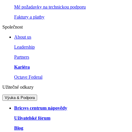
Mé požadavky na technickou podporu
Faktury a platby
Společnost
About us
Leadership
Partners
Kariéra
Octave Federal
Užitečné odkazy
Výuka & Podpora
Bricsys centrum nápovědy
Uživatelské fórum
Blog