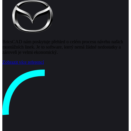
BricsCAD nám poskytuje přehled o celém procesu návrhu našich
montážních linek. Je to software, který nemá žádné nedostatky a
zároveň je velmi ekonomický.
Zobrazit více referencí