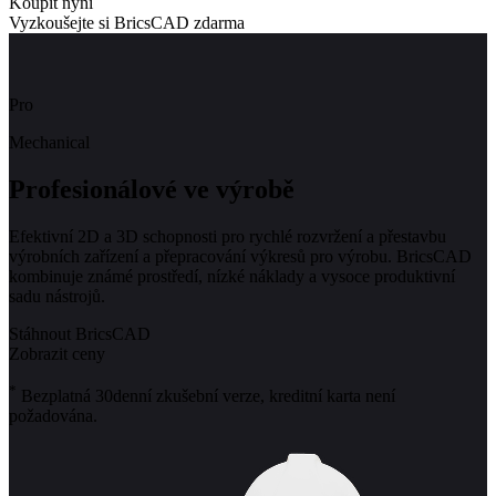
Koupit nyní
Vyzkoušejte si BricsCAD zdarma
Pro
Mechanical
Profesionálové ve výrobě
Efektivní 2D a 3D schopnosti pro rychlé rozvržení a přestavbu
výrobních zařízení a přepracování výkresů pro výrobu. BricsCAD
kombinuje známé prostředí, nízké náklady a vysoce produktivní
sadu nástrojů.
Stáhnout BricsCAD
Zobrazit ceny
*
Bezplatná 30denní zkušební verze, kreditní karta není
požadována.