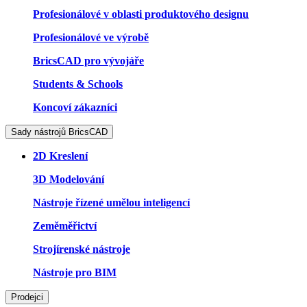
Profesionálové v oblasti produktového designu
Profesionálové ve výrobě
BricsCAD pro vývojáře
Students & Schools
Koncoví zákazníci
Sady nástrojů BricsCAD
2D Kreslení
3D Modelování
Nástroje řízené umělou inteligencí
Zeměměřictví
Strojírenské nástroje
Nástroje pro BIM
Prodejci