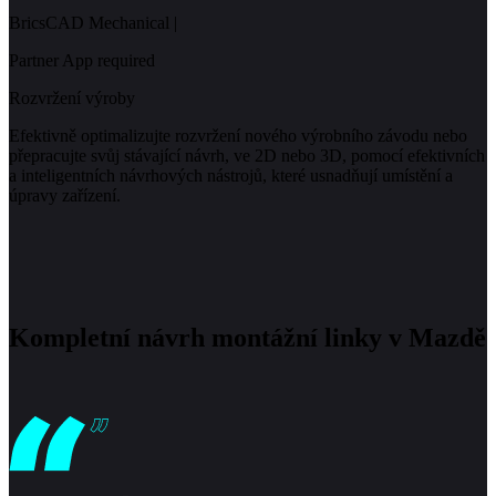
BricsCAD Mechanical
|
Partner App required
Rozvržení výroby
Efektivně optimalizujte rozvržení nového výrobního závodu nebo
přepracujte svůj stávající návrh, ve 2D nebo 3D, pomocí efektivních
a inteligentních návrhových nástrojů, které usnadňují umístění a
úpravy zařízení.
Kompletní návrh montážní linky v Mazdě