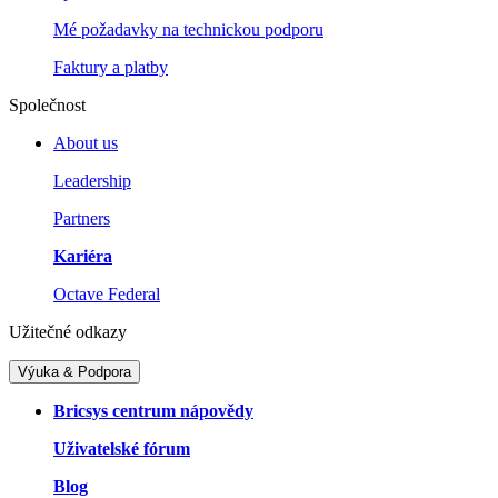
Mé požadavky na technickou podporu
Faktury a platby
Společnost
About us
Leadership
Partners
Kariéra
Octave Federal
Užitečné odkazy
Výuka & Podpora
Bricsys centrum nápovědy
Uživatelské fórum
Blog