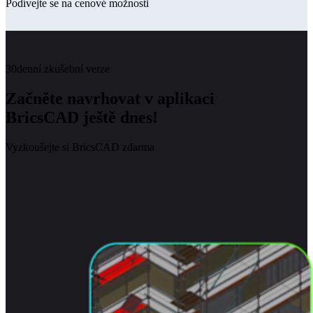
Podívejte se na cenové možnosti
30denní zkušební verze
Začněte navrhovat v aplikaci
BricsCAD ještě dnes!
Vyzkoušejte si BricsCAD zdarma