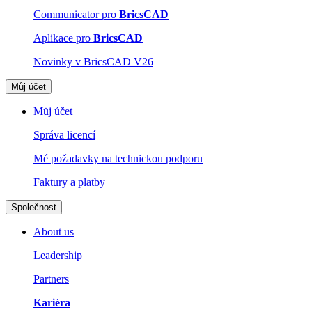
Communicator pro
BricsCAD
Aplikace pro
BricsCAD
Novinky v BricsCAD V26
Můj účet
Můj účet
Správa licencí
Mé požadavky na technickou podporu
Faktury a platby
Společnost
About us
Leadership
Partners
Kariéra