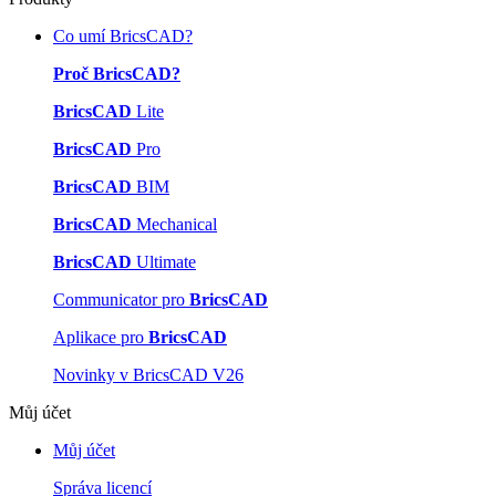
Co umí BricsCAD?
Proč BricsCAD?
BricsCAD
Lite
BricsCAD
Pro
BricsCAD
BIM
BricsCAD
Mechanical
BricsCAD
Ultimate
Communicator pro
BricsCAD
Aplikace pro
BricsCAD
Novinky v BricsCAD V26
Můj účet
Můj účet
Správa licencí