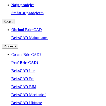
Najít prodejce
Staňte se prodejcem
Koupit
Obchod BricsCAD
BricsCAD
Maintenance
Produkty
Co umí BricsCAD?
Proč BricsCAD?
BricsCAD
Lite
BricsCAD
Pro
BricsCAD
BIM
BricsCAD
Mechanical
BricsCAD
Ultimate