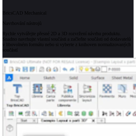
BricsCAD Mechanical
Navrhování nástrojů
Rychle vytvářejte přesné 2D a 3D rozvržení návrhu produktu.
Snadno navrhujte vlastní součásti a začleňte součásti od dodavatelů
v libovolném formátu nebo si vyberte z knihoven normalizovaných
součástí