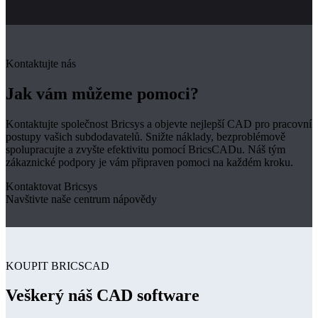
Kontaktujte nás
Jak vám můžeme pomoci?
Kontaktujte společnost Bricsys a objevte nejlepší CAD pro pracovní
postupy vašich subdodavatelů. Snižte náklady, bezproblémově
spolupracujte a zvyšte efektivitu pomocí BricsCADu. Náš tým
zákaznické podpory je vám připraven pomoci na každém kroku.
Kontaktovat Bricsys
Navštivte naše centrum nápovědy
KOUPIT BRICSCAD
Veškerý náš CAD software