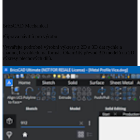
BricsCAD Mechanical
Příprava návrhů pro výrobu
Vytvářejte podrobné výrobní výkresy z 2D a 3D dat rychle a
snadno, bez ohledu na formát. Okamžitý převod 3D modelů na 2D
výkresy plechových dílů.