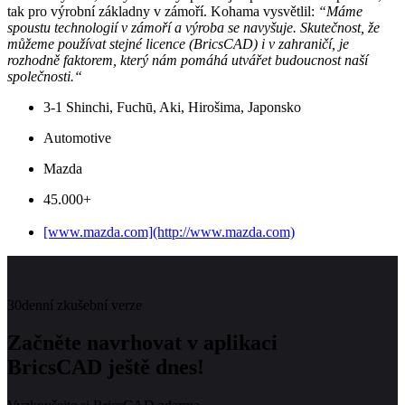
tak pro výrobní základny v zámoří. Kohama vysvětlil:
“Máme
spoustu technologií v zámoří a výroba se navyšuje. Skutečnost, že
můžeme používat stejné licence (BricsCAD) i v zahraničí, je
rozhodně faktorem, který nám pomáhá utvářet budoucnost naší
společnosti.“
3-1 Shinchi, Fuchū, Aki, Hirošima, Japonsko
Automotive
Mazda
45.000+
[www.mazda.com](http://www.mazda.com)
30denní zkušební verze
Začněte navrhovat v aplikaci
BricsCAD ještě dnes!