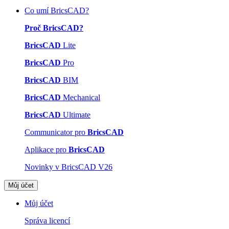
Co umí BricsCAD?
Proč BricsCAD?
BricsCAD
Lite
BricsCAD
Pro
BricsCAD
BIM
BricsCAD
Mechanical
BricsCAD
Ultimate
Communicator pro
BricsCAD
Aplikace pro
BricsCAD
Novinky v BricsCAD V26
Můj účet
Můj účet
Správa licencí