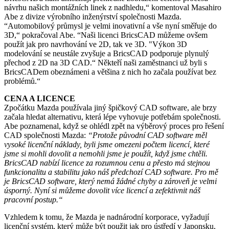
návrhu našich montážních linek z nadhledu,“ komentoval Masahiro
Abe z divize výrobního inženýrství společnosti Mazda.
“Automobilový průmysl je velmi inovativní a vše nyní směřuje do
3D,“ pokračoval Abe. “Naši licenci BricsCAD můžeme ovšem
použít jak pro navrhování ve 2D, tak ve 3D. "Výkon 3D
modelování se neustále zvyšuje a BricsCAD podporuje plynulý
přechod z 2D na 3D CAD.“ Někteří naši zaměstnanci už byli s
BricsCADem obeznámeni a většina z nich ho začala používat bez
problémů.“
CENA A LICENCE
Zpočátku Mazda používala jiný špičkový CAD software, ale brzy
začala hledat alternativu, která lépe vyhovuje potřebám společnosti.
Abe poznamenal, když se ohlédl zpět na výběrový proces pro řešení
CAD společnosti Mazda:
“Protože původní CAD software měl
vysoké licenční náklady, byli jsme omezeni počtem licencí, které
jsme si mohli dovolit a nemohli jsme je použít, když jsme chtěli.
BricsCAD nabízí licence za rozumnou cenu a přesto má stejnou
funkcionalitu a stabilitu jako náš předchozí CAD software. Pro mě
je BricsCAD software, který nemá žádné chyby a zároveň je velmi
úsporný. Nyní si můžeme dovolit více licencí a zefektivnit náš
pracovní postup.“
Vzhledem k tomu, že Mazda je nadnárodní korporace, vyžadují
licenční systém, který může být použit jak pro ústředí v Japonsku,