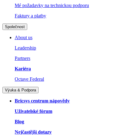
Mé požadavky na technickou podporu
Faktury a platby
Společnost
About us
Leadership
Partners
Kariéra
Octave Federal
Výuka & Podpora
Bricsys centrum nápovědy
Uživatelské fórum
Blog
Nejčastější dotazy