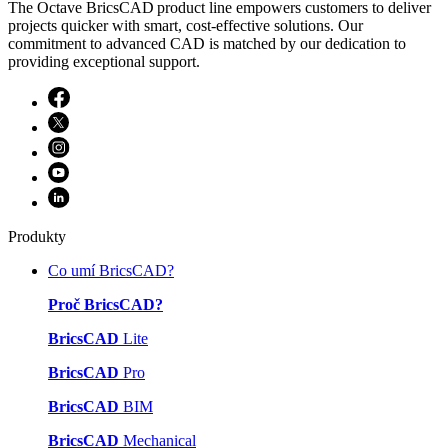
The Octave BricsCAD product line empowers customers to deliver
projects quicker with smart, cost-effective solutions. Our
commitment to advanced CAD is matched by our dedication to
providing exceptional support.
Produkty
Co umí BricsCAD?
Proč BricsCAD?
BricsCAD
Lite
BricsCAD
Pro
BricsCAD
BIM
BricsCAD
Mechanical