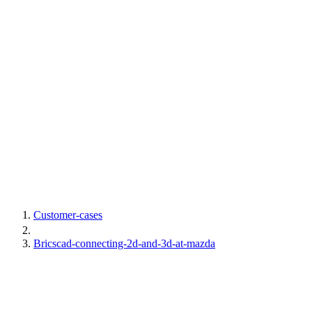
Customer-cases
Bricscad-connecting-2d-and-3d-at-mazda