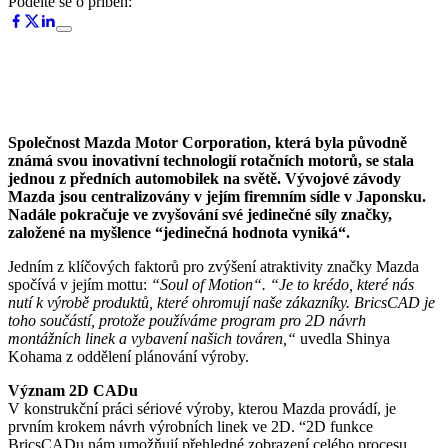
Podělte se o příběh:
Společnost Mazda Motor Corporation, která byla původně
známá svou inovativní technologií rotačních motorů, se stala
jednou z předních automobilek na světě. Vývojové závody
Mazda jsou centralizovány v jejím firemním sídle v Japonsku.
Nadále pokračuje ve zvyšování své jedinečné síly značky,
založené na myšlence “jedinečná hodnota vyniká“.
Jedním z klíčových faktorů pro zvýšení atraktivity značky Mazda
spočívá v jejím mottu:
“Soul of Motion“.
“Je to krédo, které nás
nutí k výrobě produktů, které ohromují naše zákazníky. BricsCAD je
toho součástí, protože používáme program pro 2D návrh
montážních linek a vybavení našich továren,“
uvedla Shinya
Kohama z oddělení plánování výroby.
Význam 2D CADu
V konstrukční práci sériové výroby, kterou Mazda provádí, je
prvním krokem návrh výrobních linek ve 2D. “2D funkce
BricsCADu nám umožňují přehledné zobrazení celého procesu