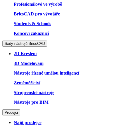
Profesionálové ve výrobě
BricsCAD pro vývojáře
Students & Schools
Koncoví zákazníci
Sady nástrojů BricsCAD
2D Kreslení
3D Modelování
Nástroje řízené umělou inteligencí
Zeměměřictví
Strojírenské nástroje
Nástroje pro BIM
Prodejci
Najít prodejce