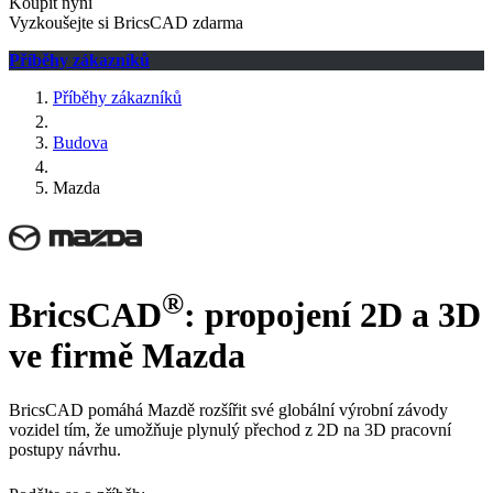
Koupit nyní
Vyzkoušejte si BricsCAD zdarma
Příběhy zákazníků
Příběhy zákazníků
Budova
Mazda
®
BricsCAD
: propojení 2D a 3D
ve firmě Mazda
BricsCAD pomáhá Mazdě rozšířit své globální výrobní závody
vozidel tím, že umožňuje plynulý přechod z 2D na 3D pracovní
postupy návrhu.