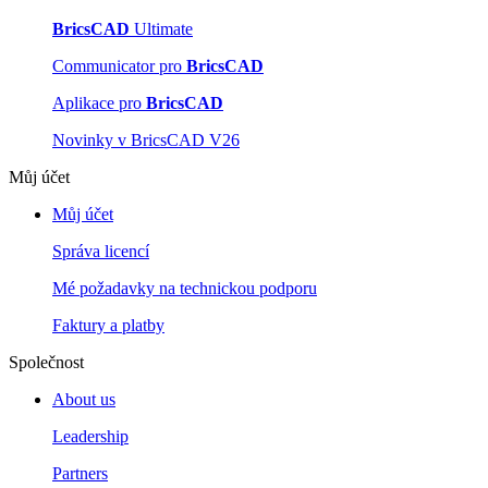
BricsCAD
Ultimate
Communicator pro
BricsCAD
Aplikace pro
BricsCAD
Novinky v BricsCAD V26
Můj účet
Můj účet
Správa licencí
Mé požadavky na technickou podporu
Faktury a platby
Společnost
About us
Leadership
Partners