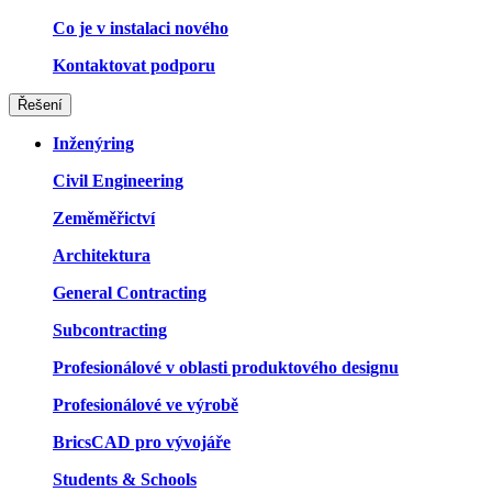
Co je v instalaci nového
Kontaktovat podporu
Řešení
Inženýring
Civil Engineering
Zeměměřictví
Architektura
General Contracting
Subcontracting
Profesionálové v oblasti produktového designu
Profesionálové ve výrobě
BricsCAD pro vývojáře
Students & Schools