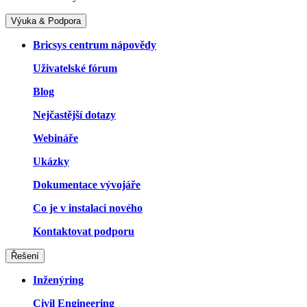
Výuka & Podpora
Bricsys centrum nápovědy
Uživatelské fórum
Blog
Nejčastější dotazy
Webináře
Ukázky
Dokumentace vývojáře
Co je v instalaci nového
Kontaktovat podporu
Řešení
Inženýring
Civil Engineering