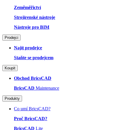
Zeměměřictví
Strojírenské nástroje
Nástroje pro BIM
Prodejci
Najít prodejce
Staňte se prodejcem
Koupit
Obchod BricsCAD
BricsCAD
Maintenance
Produkty
Co umí BricsCAD?
Proč BricsCAD?
BricsCAD
Lite