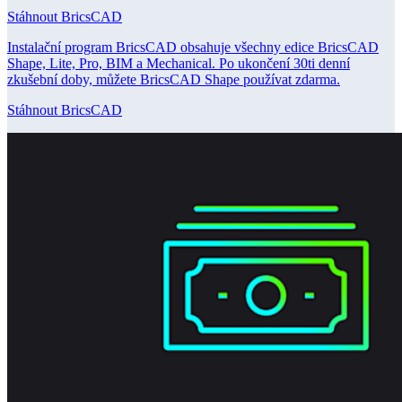
Stáhnout BricsCAD
Instalační program BricsCAD obsahuje všechny edice BricsCAD
Shape, Lite, Pro, BIM a Mechanical. Po ukončení 30ti denní
zkušební doby, můžete BricsCAD Shape používat zdarma.
Stáhnout BricsCAD