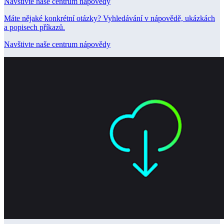
Navštivte naše centrum nápovědy
Máte nějaké konkrétní otázky? Vyhledávání v nápovědě, ukázkách
a popisech příkazů.
Navštivte naše centrum nápovědy