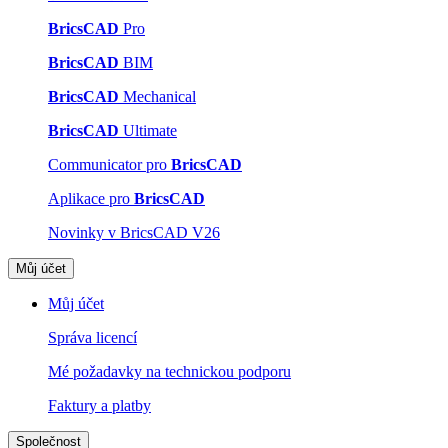
BricsCAD
Pro
BricsCAD
BIM
BricsCAD
Mechanical
BricsCAD
Ultimate
Communicator pro
BricsCAD
Aplikace pro
BricsCAD
Novinky v BricsCAD V26
Můj účet
Můj účet
Správa licencí
Mé požadavky na technickou podporu
Faktury a platby
Společnost