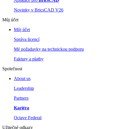
Aplikace pro
BricsCAD
Novinky v BricsCAD V26
Můj účet
Můj účet
Správa licencí
Mé požadavky na technickou podporu
Faktury a platby
Společnost
About us
Leadership
Partners
Kariéra
Octave Federal
Užitečné odkazy