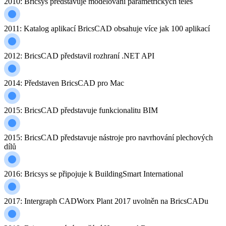
2010: Bricsys představuje modelování parametrických těles
2011: Katalog aplikací BricsCAD obsahuje více jak 100 aplikací
2012: BricsCAD představil rozhraní .NET API
2014: Představen BricsCAD pro Mac
2015: BricsCAD představuje funkcionalitu BIM
2015: BricsCAD představuje nástroje pro navrhování plechových
dílů
2016: Bricsys se připojuje k BuildingSmart International
2017: Intergraph CADWorx Plant 2017 uvolněn na BricsCADu