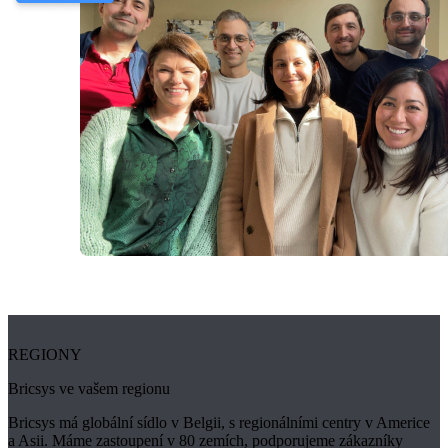
REGIONY
Bricsys ve vašem regionu
Bricsys má globální sídlo v Belgii, s regionálními centry v Americe
a Asii. Máme zastoupení v 80 zemích, podporujeme zákazníky