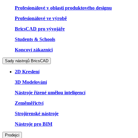
Profesionálové v oblasti produktového designu
Profesionálové ve výrobě
BricsCAD pro vývojáře
Students & Schools
Koncoví zákazníci
Sady nástrojů BricsCAD
2D Kreslení
3D Modelování
Nástroje řízené umělou inteligencí
Zeměměřictví
Strojírenské nástroje
Nástroje pro BIM
Prodejci