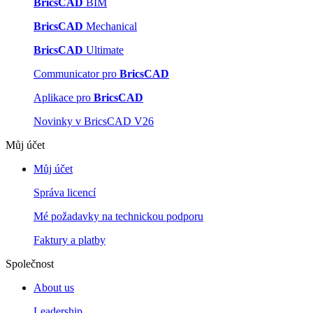
BricsCAD
BIM
BricsCAD
Mechanical
BricsCAD
Ultimate
Communicator pro
BricsCAD
Aplikace pro
BricsCAD
Novinky v BricsCAD V26
Můj účet
Můj účet
Správa licencí
Mé požadavky na technickou podporu
Faktury a platby
Společnost
About us
Leadership