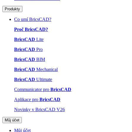
Produkty
Co umí BricsCAD?
Proč BricsCAD?
BricsCAD
Lite
BricsCAD
Pro
BricsCAD
BIM
BricsCAD
Mechanical
BricsCAD
Ultimate
Communicator pro
BricsCAD
Aplikace pro
BricsCAD
Novinky v BricsCAD V26
Můj účet
Můj účet