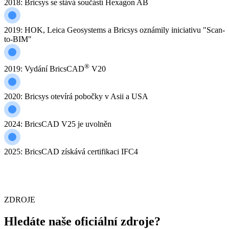
2018: Bricsys se stává součástí Hexagon AB
2019: HOK, Leica Geosystems a Bricsys oznámily iniciativu "Scan-
to-BIM"
®
2019: Vydání BricsCAD
V20
2020: Bricsys otevírá pobočky v Asii a USA
2024: BricsCAD V25 je uvolněn
2025: BricsCAD získává certifikaci IFC4
ZDROJE
Hledáte naše oficiální zdroje?