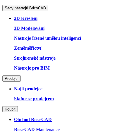
Sady nástrojů BricsCAD
2D Kreslení
3D Modelování
Nástroje řízené umělou inteligencí
Zeměměřictví
Strojírenské nástroje
Nástroje pro BIM
Prodejci
Najít prodejce
Staňte se prodejcem
Koupit
Obchod BricsCAD
BricsCAD
Maintenance