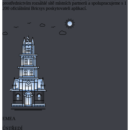
prostřednictvím rozsáhlé sítě místních partnerů a spolupracujeme s 1
200 oficiálními Bricsys poskytovateli aplikací.
EMEA
ÚSTŘEDÍ