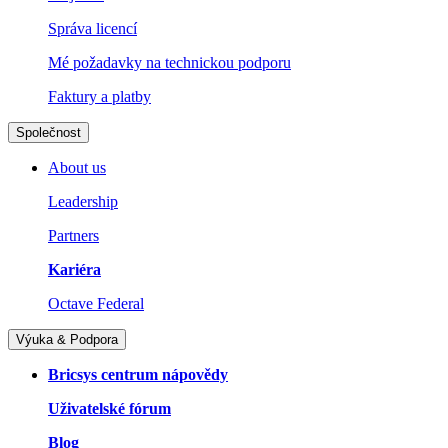
Správa licencí
Mé požadavky na technickou podporu
Faktury a platby
Společnost
About us
Leadership
Partners
Kariéra
Octave Federal
Výuka & Podpora
Bricsys centrum nápovědy
Uživatelské fórum
Blog