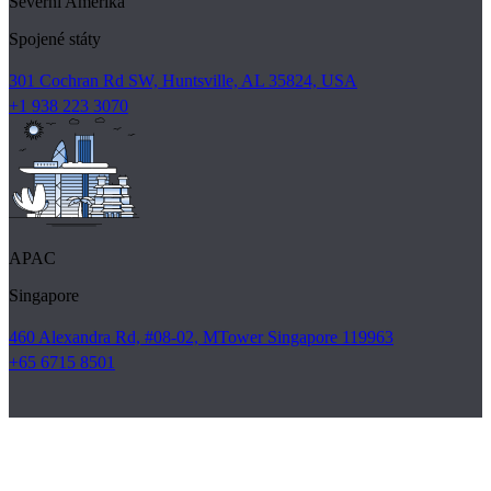
Severní Amerika
Spojené státy
301 Cochran Rd SW, Huntsville, AL 35824, USA
+1 938 223 3070
APAC
Singapore
460 Alexandra Rd, #08-02, MTower Singapore 119963
+65 6715 8501