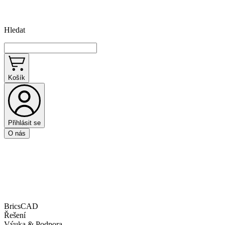
Hledat
Košík
Přihlásit se
O nás
BricsCAD
Řešení
Výuka & Podpora