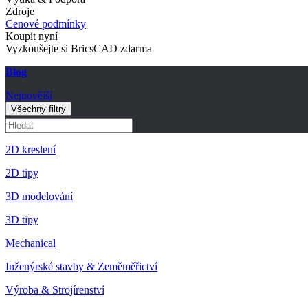
Zdroje
Cenové podmínky
Koupit nyní
Vyzkoušejte si BricsCAD zdarma
Blog
Nejnovější
Všechny filtry
2D kreslení
2D tipy
3D modelování
3D tipy
Mechanical
Inženýrské stavby & Zeměměřictví
Výroba & Strojírenství