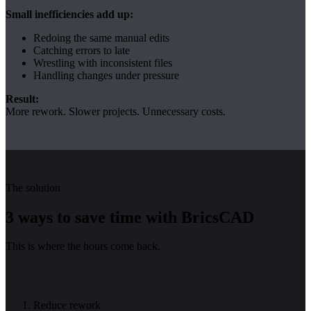
Small inefficiencies add up:
Redoing the same manual edits
Catching errors to late
Wrestling with inconsistent files
Handling changes under pressure
Result:
More rework. Slower projects. Unnecessary costs.
The solution
3 ways to save time with BricsCAD
This is where the hours come back.
Reduce rework