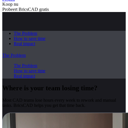
Koop nu
Probeert BricsCAD gratis
The Problem
How to save time
Real impact
The Problem
The Problem
How to save time
Real impact
Where is your team losing time?
Most CAD teams lose hours every week to rework and manual
tasks. BricsCAD helps you get that time back.