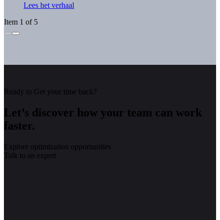
Lees het verhaal
Item 1 of 5
Ready to Get your time back?
Let’s discover how your team can work
faster.
Explore optimization opportunities
Talk to an expert