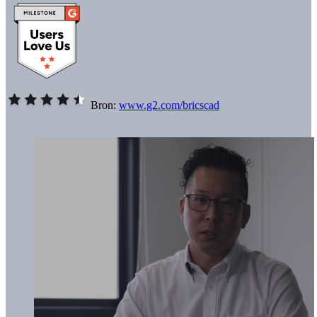
Bron:
www.g2.com/bricscad