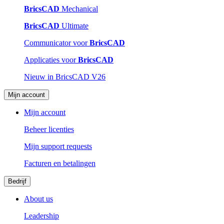
BricsCAD
Mechanical
BricsCAD
Ultimate
Communicator voor
BricsCAD
Applicaties voor
BricsCAD
Nieuw in BricsCAD V26
Mijn account
Mijn account
Beheer licenties
Mijn support requests
Facturen en betalingen
Bedrijf
About us
Leadership