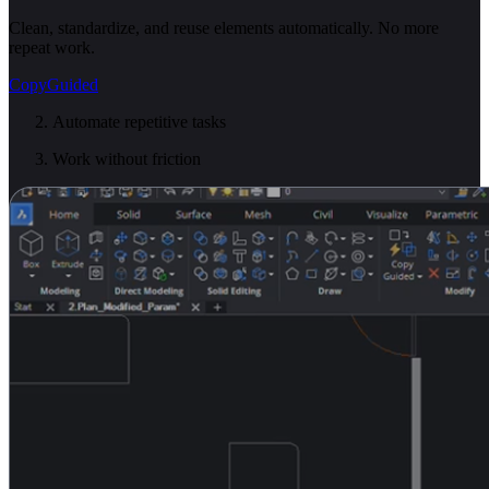
Clean, standardize, and reuse elements automatically. No more
repeat work.
CopyGuided
Automate repetitive tasks
Work without friction