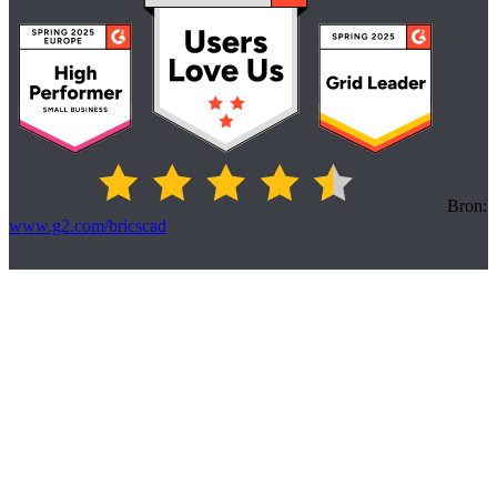
Bron:
www.g2.com/bricscad