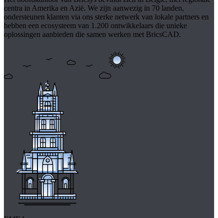
centra in Amerika en Azië. We zijn aanwezig in 70 landen,
ondersteunen klanten via ons sterke netwerk van lokale partners en
hebben een ecosysteem van 1.200 ontwikkelaars die unieke
oplossingen aanbieden die samen werken met BricsCAD.