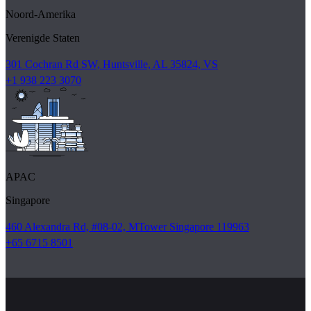
Noord-Amerika
Verenigde Staten
301 Cochran Rd SW, Huntsville, AL 35824, VS
+1 938 223 3070
APAC
Singapore
460 Alexandra Rd, #08-02, MTower Singapore 119963
+65 6715 8501