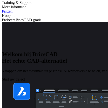
Training & Support
Meer informatie
Prijzen
Koop nu
Probeert BricsCAD gratis
Welkom bij BricsCAD
Het echte CAD-alternatief
5 stappen om het maximale uit je BricsCAD-proefversie te halen, van 
Start uw traject