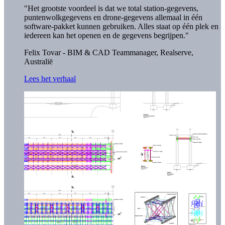
"Het grootste voordeel is dat we total station-gegevens,
puntenwolkgegevens en drone-gegevens allemaal in één
software-pakket kunnen gebruiken. Alles staat op één plek en
iedereen kan het openen en de gegevens begrijpen."
Felix Tovar - BIM & CAD Teammanager,
Realserve,
Australië
Lees het verhaal