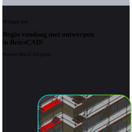
30 dagen trial
Begin vandaag met ontwerpen
in BricsCAD!
Probeert BricsCAD gratis