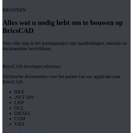
BRONNEN
Alles wat u nodig hebt om te bouwen op
BricsCAD
Voor elke stap in het portingstraject zijn handleidingen, tutorials en
documentatie beschikbaar.
BricsCAD developer reference
Technische documenten voor het porten van uw applicatie naar
BricsCAD.
BRX
.NET API
LISP
DCL
DIESEL
COM
VBA