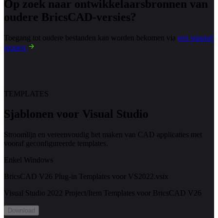
Op zoek naar ontwikkelaarsbronnen van
oudere BricsCAD-versies?
Toegang tot oudere bestanden kan worden bekomen via
een support
request
TEMPLATES
Sjablonen voor Visual Studio
Stroomlijn en vereenvoudig het maken van CAD applicaties met
vooraf geconfigureerde templates.
Enkel Windows
BricsCAD V26 Plug-in Templates voor VS2022.vsix
Visual Studio 2022 Project/Item Templates voor BricsCAD V26
Download