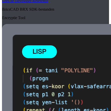
Lees de Developer Reference
BricsCAD BRX SDK-bestanden
Encryptie Tool