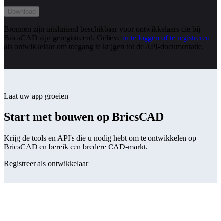
Download
Bronnen zijn uitsluitend beschikbaar voor ontwikkelaars die bij
BricsCAD zijn geregistreerd. Gelieve
in te loggen of te registreren
als ontwikkelaar om toegang te krijgen tot de API-documentatie.
Laat uw app groeien
Start met bouwen op BricsCAD
Krijg de tools en API's die u nodig hebt om te ontwikkelen op
BricsCAD en bereik een bredere CAD-markt.
Registreer als ontwikkelaar