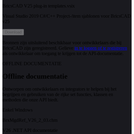
BricsCAD V25 plug-in templates.vsix
Visual Studio 2019 C#/C++ Project-/item sjablonen voor BricsCAD
v25
Download
Bronnen zijn uitsluitend beschikbaar voor ontwikkelaars die bij
BricsCAD zijn geregistreerd. Gelieve
in te loggen of te registreren
als ontwikkelaar om toegang te krijgen tot de API-documentatie.
OFFLINE DOCUMENTATIE
Offline documentatie
Ontworpen om ontwikkelaars en integrators te helpen bij het
begrijpen en gebruiken van de rijke set functies, klassen en
methoden die onze API biedt.
Enkel Windows
BrxMgdRef_V26_2_03.chm
V26 .NET API documentatie