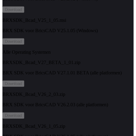
Download
BRXSDK_Bcad_V25_1_05.msi
BRX SDK voor BricsCAD V25.1.05 (Windows)
Download
Alle Operating Systemen
BRXSDK_Bcad_V27_BETA_1_01.zip
BRX SDK voor BricsCAD V27.1.01 BETA (alle platformen)
Download
BRXSDK_Bcad_V26_2_03.zip
BRX SDK voor BricsCAD V26.2.03 (alle platformen)
Download
BRXSDK_Bcad_V26_1_05.zip