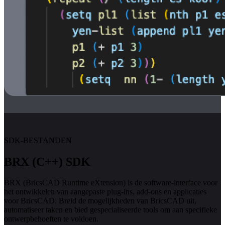
SDK-BESTANDEN
BRX (C++) SDK
BRX (BricsCAD Runtime eXtension) is de software-interface voor
het ontwikkelen van aangepaste plug-ins, add-ons en applicaties
voor BricsCAD. Breid de mogelijkheden van BricsCAD uit,
automatiseer taken en bied gespecialiseerde tools om aan specifieke
ontwerpbehoeften te voldoen.