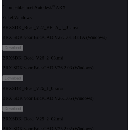
*
®
compatibel met Autodesk
ARX
Enkel Windows
BRXSDK_Bcad_V27_BETA_1_01.msi
BRX SDK voor BricsCAD V27.1.01 BETA (Windows)
Download
BRXSDK_Bcad_V26_2_03.msi
BRX SDK voor BricsCAD V26.2.03 (Windows)
Download
BRXSDK_Bcad_V26_1_05.msi
BRX SDK voor BricsCAD V26.1.05 (Windows)
Download
BRXSDK_Bcad_V25_2_02.msi
BRX SDK voor BricsCAD V25.2.02 (Windows)