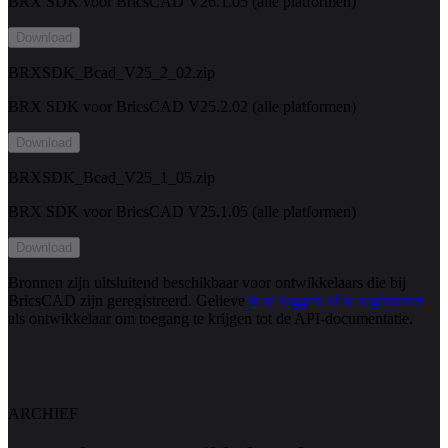
BRX SDK voor BricsCAD V26.1.05 (alle platformen)
Download
BRXSDK_Bcad_V25_2_02.zip
BRX SDK voor BricsCAD V25.2.02 (alle platformen)
Download
BRXSDK_Bcad_V25_1_05.zip
BRX SDK voor BricsCAD V25.1.05 (alle platformen)
Download
Bronnen zijn uitsluitend beschikbaar voor ontwikkelaars die bij
BricsCAD zijn geregistreerd. Gelieve
in te loggen of te registreren
als ontwikkelaar om toegang te krijgen tot de API-documentatie.
ARCHIEF