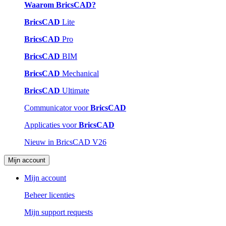
Waarom BricsCAD?
BricsCAD
Lite
BricsCAD
Pro
BricsCAD
BIM
BricsCAD
Mechanical
BricsCAD
Ultimate
Communicator voor
BricsCAD
Applicaties voor
BricsCAD
Nieuw in BricsCAD V26
Mijn account
Mijn account
Beheer licenties
Mijn support requests