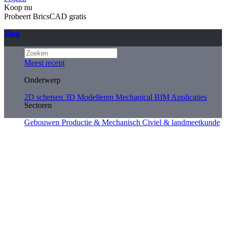
Koop nu
Probeert BricsCAD gratis
Blog
Meest recent
Onderwerp
2D schetsen
3D Modelleren
Mechanical
BIM
Applicaties
Sectoren
Gebouwen
Productie & Mechanisch
Civiel & landmeetkunde