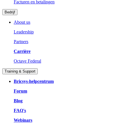
Facturen en betalingen
Bedrijf
About us
Leadership
Partners
Carrière
Octave Federal
Training & Support
Bricsys-helpcentrum
Forum
Blog
FAQ's
Webinars