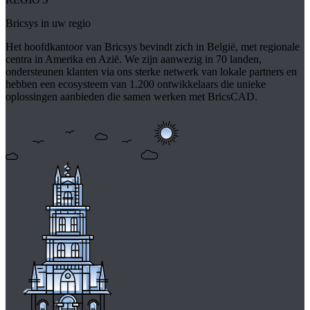
Bricsys in uw regio
Het hoofdkantoor van Bricsys bevindt zich in België, met regionale
centra in Amerika en Azië. We zijn aanwezig in 70 landen,
ondersteunen klanten via ons sterke netwerk van lokale partners en
hebben een ecosysteem van 1.200 ontwikkelaars die unieke
oplossingen aanbieden die samen werken met BricsCAD.