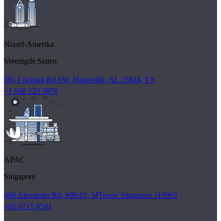
Noord-Amerika
Verenigde Staten
301 Cochran Rd SW, Huntsville, AL 35824, VS
+1 938 223 3070
APAC
Singapore
460 Alexandra Rd, #08-02, MTower Singapore 119963
+65 6715 8501