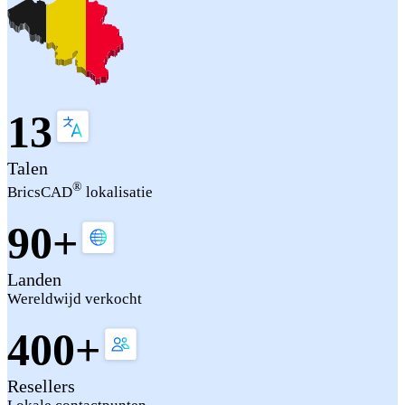
13
Talen
®
BricsCAD
lokalisatie
90+
Landen
Wereldwijd verkocht
400+
Resellers