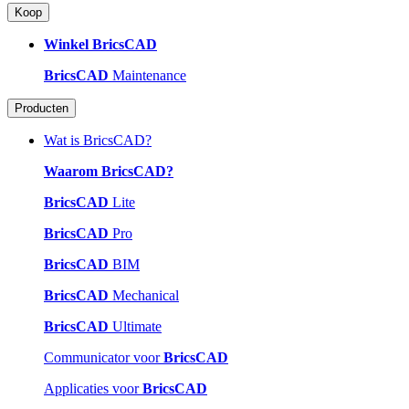
Koop
Winkel BricsCAD
BricsCAD
Maintenance
Producten
Wat is BricsCAD?
Waarom BricsCAD?
BricsCAD
Lite
BricsCAD
Pro
BricsCAD
BIM
BricsCAD
Mechanical
BricsCAD
Ultimate
Communicator voor
BricsCAD
Applicaties voor
BricsCAD