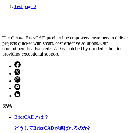
Test-page-2
The Octave BricsCAD product line empowers customers to deliver
projects quicker with smart, cost-effective solutions. Our
commitment to advanced CAD is matched by our dedication to
providing exceptional support.
製品
BricsCADとは？
どうしてBricsCADが選ばれるのか?