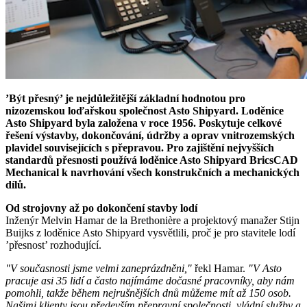
’Být přesný’ je nejdůležitější základní hodnotou pro
nizozemskou loďařskou společnost Asto Shipyard. Loděnice
Asto Shipyard byla založena v roce 1956. Poskytuje celkové
řešení výstavby, dokončování, údržby a oprav vnitrozemských
plavidel souvisejících s přepravou. Pro zajištění nejvyšších
standardů přesnosti používá loděnice Asto Shipyard BricsCAD
Mechanical k navrhování všech konstrukčních a mechanických
dílů.
Od strojovny až po dokončení stavby lodí
Inženýr Melvin Hamar de la Brethonière a projektový manažer Stijn
Buijks z loděnice Asto Shipyard vysvětlili, proč je pro stavitele lodí
’přesnost’ rozhodující.
"V současnosti jsme velmi zaneprázdněni,"
řekl Hamar.
"V Asto
pracuje asi 35 lidí a často najímáme dočasné pracovníky, aby nám
pomohli, takže během nejrušnějších dnů můžeme mít až 150 osob.
Našimi klienty jsou především přepravní společnosti, vládní služby a