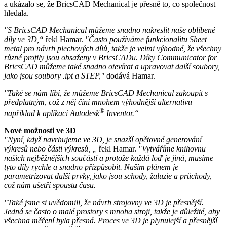
a ukázalo se, že BricsCAD Mechanical je přesně to, co společnost
hledala.
"S BricsCAD Mechanical můžeme snadno nakreslit naše oblíbené
díly ve 3D,“
řekl Hamar.
"Často používáme funkcionalitu Sheet
metal pro návrh plechových dílů, takže je velmi výhodné, že všechny
různé profily jsou obsaženy v BricsCADu. Díky Communicator for
BricsCAD můžeme také snadno otevírat a upravovat další soubory,
jako jsou soubory .ipt a STEP,"
dodává Hamar.
"Také se nám líbí, že můžeme BricsCAD Mechanical zakoupit s
předplatným, což z něj činí mnohem výhodnější alternativu
®
například k aplikaci Autodesk
Inventor.“
Nové možnosti ve 3D
"Nyní, když navrhujeme ve 3D, je snazší opětovné generování
výkresů nebo části výkresů, „
řekl Hamar.
"Vytváříme knihovnu
našich nejběžnějších součástí a protože každá loď je jiná, musíme
tyto díly rychle a snadno přizpůsobit. Naším plánem je
parametrizovat další prvky, jako jsou schody, žaluzie a průchody,
což nám ušetří spoustu času.
"Také jsme si uvědomili, že návrh strojovny ve 3D je přesnější.
Jedná se často o malé prostory s mnoha stroji, takže je důležité, aby
všechna měření byla přesná. Proces ve 3D je plynulejší a přesnější