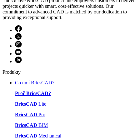
The Octave BricsCAD product line empowers customers to deliver
projects quicker with smart, cost-effective solutions. Our
commitment to advanced CAD is matched by our dedication to
providing exceptional support.
Produkty
Co umí BricsCAD?
Proč BricsCAD?
BricsCAD
Lite
BricsCAD
Pro
BricsCAD
BIM
BricsCAD
Mechanical