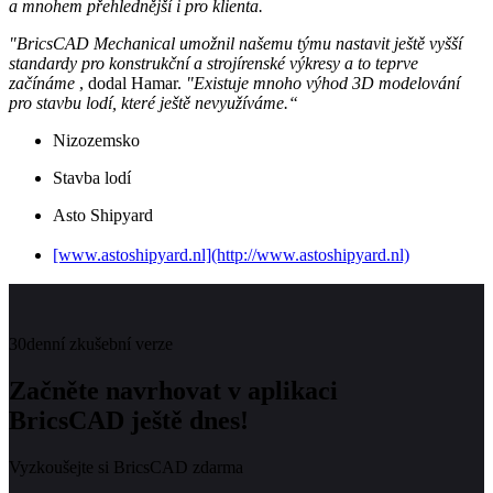
a mnohem přehlednější i pro klienta.
"BricsCAD Mechanical umožnil našemu týmu nastavit ještě vyšší
standardy pro konstrukční a strojírenské výkresy a to teprve
začínáme
, dodal Hamar.
"Existuje mnoho výhod 3D modelování
pro stavbu lodí, které ještě nevyužíváme.“
Nizozemsko
Stavba lodí
Asto Shipyard
[www.astoshipyard.nl](http://www.astoshipyard.nl)
30denní zkušební verze
Začněte navrhovat v aplikaci
BricsCAD ještě dnes!
Vyzkoušejte si BricsCAD zdarma