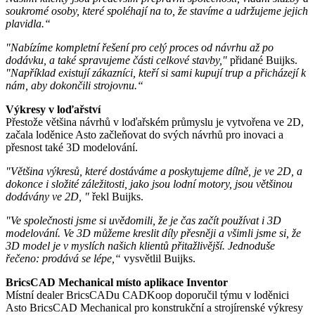
soukromé osoby, které spoléhají na to, že stavíme a udržujeme jejich
plavidla.“
"Nabízíme kompletní řešení pro celý proces od návrhu až po
dodávku, a také spravujeme části celkové stavby,"
přidané Buijks.
"Například existují zákazníci, kteří si sami kupují trup a přicházejí k
nám, aby dokončili strojovnu.“
Výkresy v loďařství
Přestože většina návrhů v loďařském průmyslu je vytvořena ve 2D,
začala loděnice Asto začleňovat do svých návrhů pro inovaci a
přesnost také 3D modelování.
"Většina výkresů, které dostáváme a poskytujeme dílně, je ve 2D, a
dokonce i složité záležitosti, jako jsou lodní motory, jsou většinou
dodávány ve 2D, "
řekl Buijks.
"Ve společnosti jsme si uvědomili, že je čas začít používat i 3D
modelování. Ve 3D můžeme kreslit díly přesněji a všimli jsme si, že
3D model je v myslích našich klientů přitažlivější. Jednoduše
řečeno: prodává se lépe,“
vysvětlil Buijks.
BricsCAD Mechanical místo aplikace Inventor
Místní dealer BricsCADu CADKoop doporučil týmu v loděnici
Asto BricsCAD Mechanical pro konstrukční a strojírenské výkresy