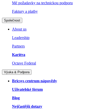
Mé požadavky na technickou podporu
Faktury a platby
Společnost
About us
Leadership
Partners
Kariéra
Octave Federal
Výuka & Podpora
Bricsys centrum nápovědy
Uživatelské fórum
Blog
Nejčastější dotazy