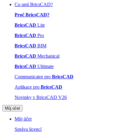
Co umí BricsCAD?
Proč BricsCAD?
BricsCAD
Lite
BricsCAD
Pro
BricsCAD
BIM
BricsCAD
Mechanical
BricsCAD
Ultimate
Communicator pro
BricsCAD
Aplikace pro
BricsCAD
Novinky v BricsCAD V26
Můj účet
Můj účet
Správa licencí