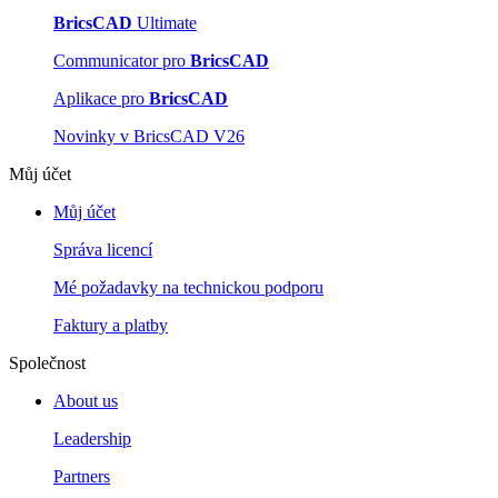
BricsCAD
Ultimate
Communicator pro
BricsCAD
Aplikace pro
BricsCAD
Novinky v BricsCAD V26
Můj účet
Můj účet
Správa licencí
Mé požadavky na technickou podporu
Faktury a platby
Společnost
About us
Leadership
Partners