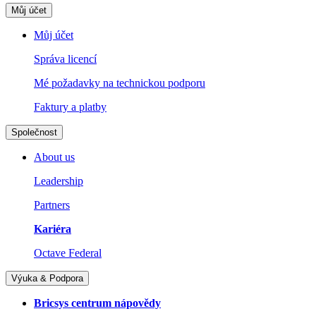
Můj účet
Můj účet
Správa licencí
Mé požadavky na technickou podporu
Faktury a platby
Společnost
About us
Leadership
Partners
Kariéra
Octave Federal
Výuka & Podpora
Bricsys centrum nápovědy