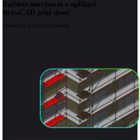
Začněte navrhovat v aplikaci
BricsCAD ještě dnes!
Vyzkoušejte si BricsCAD zdarma