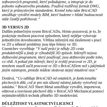
softwarových programů, které požadujeme, a integruje je do
jednoho softwarového produktu. Používá rozšířený formát DWG,
který je průmyslovým standardem. Kromě toho nám BricsCAD
umožňuje vytvářet modely BIM, které budeme v blízké budoucnosti
stále častěji potřebovat.
“
3D VERSUS 2D
Dalším jedinečným rysem BricsCADu, Hristo pozoroval, je to, že
poskytuje možnost pracovat způsobem, který nejlépe vyhovuje
jednotlivým dovednostem. Většina inženýrů má zkušenosti s prací
ve 2D a některé problémy jsou lépe řešeny ve 3D.
Guentchev vysvětluje
“V naší práci je někdy 2D cesta
produktivnější a jindy je výhodnější 3D způsob. Inženýři nejsou
definováni programem, který používají; jsou definováni podle toho,
co vědí. A pokud jste inženýr, který je zvyklý pracovat ve 2D, je
mnohem snazší začít pracovat ve 3D s BricsCADem než s jakýmkoli
jiným nástrojem, protože můžete sledovat stejný intuitivní vzor.“
Dodává,
“Co odlišuje BricsCAD od ostatních, je funkcionalita
plechových dílů, což je pro nás úžasný nástroj jakoby vytvořený na
zakázku.”
BricsCAD Sheet Metal umožňuje vytvářet, importovat,
editovat a rozvinout plechové díly v BricsCAD Mechanical pomocí
nejintuitivnějších technik přímého 3D modelování.
DŮLEŽITOST VLASTNICTVÍ LICENCÍ