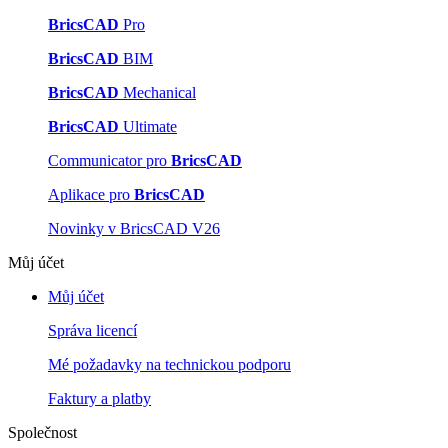
BricsCAD
Pro
BricsCAD
BIM
BricsCAD
Mechanical
BricsCAD
Ultimate
Communicator pro
BricsCAD
Aplikace pro
BricsCAD
Novinky v BricsCAD V26
Můj účet
Můj účet
Správa licencí
Mé požadavky na technickou podporu
Faktury a platby
Společnost