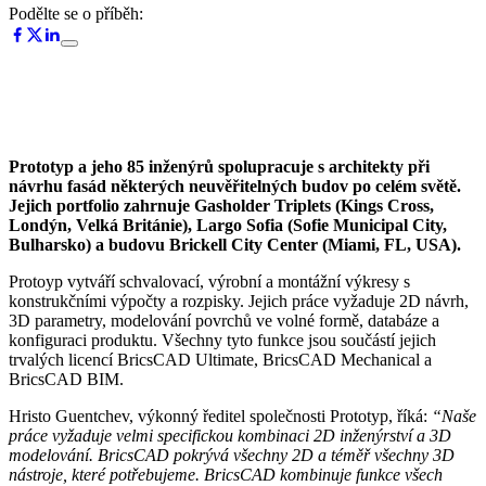
Podělte se o příběh:
Prototyp a jeho 85 inženýrů spolupracuje s architekty při
návrhu fasád některých neuvěřitelných budov po celém světě.
Jejich portfolio zahrnuje Gasholder Triplets (Kings Cross,
Londýn, Velká Británie), Largo Sofia (Sofie Municipal City,
Bulharsko) a budovu Brickell City Center (Miami, FL, USA).
Protoyp vytváří schvalovací, výrobní a montážní výkresy s
konstrukčními výpočty a rozpisky. Jejich práce vyžaduje 2D návrh,
3D parametry, modelování povrchů ve volné formě, databáze a
konfiguraci produktu. Všechny tyto funkce jsou součástí jejich
trvalých licencí BricsCAD Ultimate, BricsCAD Mechanical a
BricsCAD BIM.
Hristo Guentchev, výkonný ředitel společnosti Prototyp, říká:
“Naše
práce vyžaduje velmi specifickou kombinaci 2D inženýrství a 3D
modelování. BricsCAD pokrývá všechny 2D a téměř všechny 3D
nástroje, které potřebujeme. BricsCAD kombinuje funkce všech