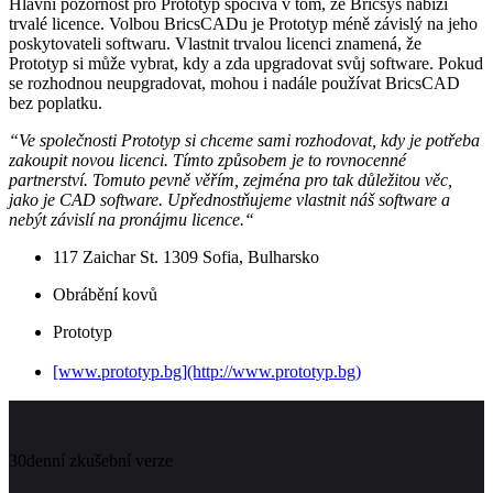
Hlavní pozornost pro Prototyp spočívá v tom, že Bricsys nabízí
trvalé licence. Volbou BricsCADu je Prototyp méně závislý na jeho
poskytovateli softwaru. Vlastnit trvalou licenci znamená, že
Prototyp si může vybrat, kdy a zda upgradovat svůj software. Pokud
se rozhodnou neupgradovat, mohou i nadále používat BricsCAD
bez poplatku.
“Ve společnosti Prototyp si chceme sami rozhodovat, kdy je potřeba
zakoupit novou licenci. Tímto způsobem je to rovnocenné
partnerství. Tomuto pevně věřím, zejména pro tak důležitou věc,
jako je CAD software. Upřednostňujeme vlastnit náš software a
nebýt závislí na pronájmu licence.“
117 Zaichar St. 1309 Sofia, Bulharsko
Obrábění kovů
Prototyp
[www.prototyp.bg](http://www.prototyp.bg)
30denní zkušební verze