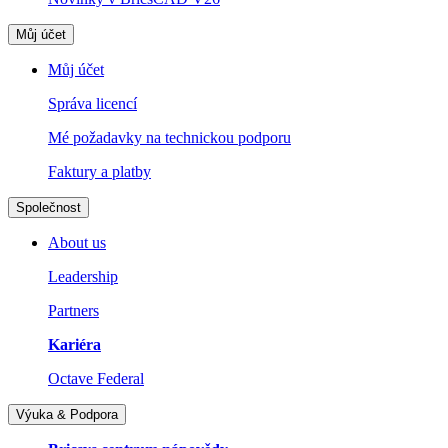
Můj účet
Můj účet
Správa licencí
Mé požadavky na technickou podporu
Faktury a platby
Společnost
About us
Leadership
Partners
Kariéra
Octave Federal
Výuka & Podpora