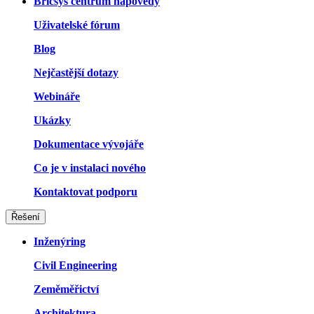
Bricsys centrum nápovědy
Uživatelské fórum
Blog
Nejčastější dotazy
Webináře
Ukázky
Dokumentace vývojáře
Co je v instalaci nového
Kontaktovat podporu
Řešení
Inženýring
Civil Engineering
Zeměměřictví
Architektura