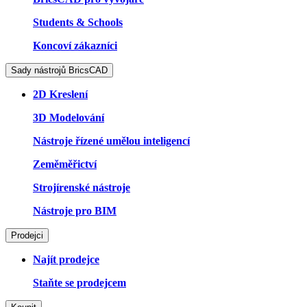
Students & Schools
Koncoví zákazníci
Sady nástrojů BricsCAD
2D Kreslení
3D Modelování
Nástroje řízené umělou inteligencí
Zeměměřictví
Strojírenské nástroje
Nástroje pro BIM
Prodejci
Najít prodejce
Staňte se prodejcem