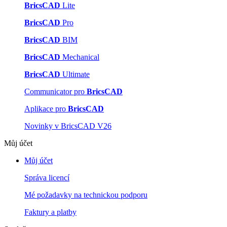
BricsCAD
Lite
BricsCAD
Pro
BricsCAD
BIM
BricsCAD
Mechanical
BricsCAD
Ultimate
Communicator pro
BricsCAD
Aplikace pro
BricsCAD
Novinky v BricsCAD V26
Můj účet
Můj účet
Správa licencí
Mé požadavky na technickou podporu
Faktury a platby