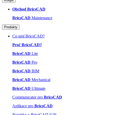
Koupit
Obchod BricsCAD
BricsCAD
Maintenance
Produkty
Co umí BricsCAD?
Proč BricsCAD?
BricsCAD
Lite
BricsCAD
Pro
BricsCAD
BIM
BricsCAD
Mechanical
BricsCAD
Ultimate
Communicator pro
BricsCAD
Aplikace pro
BricsCAD
Novinky v BricsCAD V26