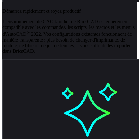
Démarrez rapidement et soyez productif
L'environnement de CAO familier de BricsCAD est entièrement
compatible avec les commandes, les scripts, les macros et les menus
®
d'AutoCAD
2022. Vos configurations existantes fonctionnent de
manière transparente : plus besoin de changer d'imprimante, de
modèle, de bloc ou de jeu de feuilles, il vous suffit de les importer
dans BricsCAD.