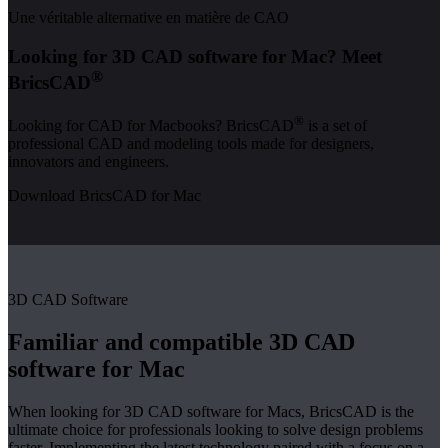
Une véritable alternative en matière de CAO
Looking for 3D CAD software for Mac? Meet
®
BricsCAD
®
Looking for CAD for Macbooks? BricsCAD
is a set of
professional CAD and modeling tools made for designers,
innovators and engineers.
Download BricsCAD for Mac
3D CAD Software
Familiar and compatible 3D CAD
software for Mac
When looking for 3D CAD software for Macs, BricsCAD is the
ultimate choice for professionals looking to solve design problems
faster. Implementing the latest technology paired with a focus on a