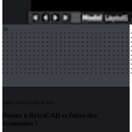
2D
Easily switch to BricsCAD
Passez à BricsCAD et faites des
économies !