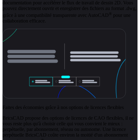
documentation pour accélérer le flux de travail de dessin 2D. Vous
pouvez directement ouvrir et enregistrer des fichiers au format .dwg,
®
grâce à une compatibilité transparente avec AutoCAD
pour une
collaboration efficace.
Faites des économies grâce à nos options de licences flexibles
BricsCAD propose des options de licences de CAO flexibles, il ne
vous reste plus qu'à choisir celle qui vous convient le mieux :
perpétuelle, par abonnement, réseau ou autonome. Une licence
perpétuelle BricsCAD coûte environ la moitié d'un abonnement