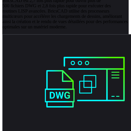
BricsCAD est 2,7 fois plus rapide pour ouvrir plus de
500 fichiers DWG et 2,8 fois plus rapide pour exécuter des
routines LISP avancées. BricsCAD utilise des processeurs
multicœurs pour accélérer les chargements de dessins, améliorant
ainsi la création et le rendu de vues détaillées pour des performances
optimales sur un matériel moderne.