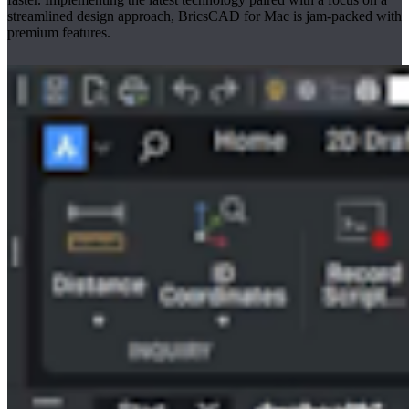
streamlined design approach, BricsCAD for Mac is jam-packed with
premium features.