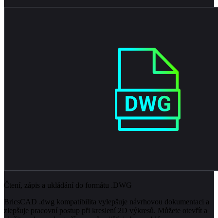
Čtení, zápis a ukládání do formátu .DWG
BricsCAD .dwg kompatibilita vylepšuje návrhovou dokumentaci a
zlepšuje pracovní postup při kreslení 2D výkresů. Můžete otevřít a