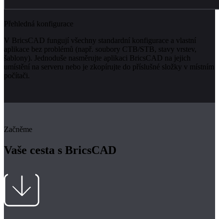
Přehledná konfigurace
V BricsCAD fungují všechny standardní konfigurace a vlastní
aplikace bez problémů (např. soubory CTB/STB, stavy vrstev,
šablony). Jednoduše nasměrujte aplikaci BricsCAD na jejich
umístění na serveru nebo je zkopírujte do příslušné složky v místním
počítači.
Začněme
Vaše cesta s BricsCAD