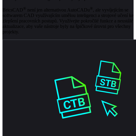
®
®
BricsCAD
není jen alternativou AutoCADu
, ale vyvíjejícím se
softwarem CAD využívajícím umělou inteligenci a strojové učení ke
zlepšení pracovních postupů. Využívejte pokročilé funkce a neustálé
aktualizace, aby vaše nástroje byly na špičkové úrovni pro všechny
projekty.