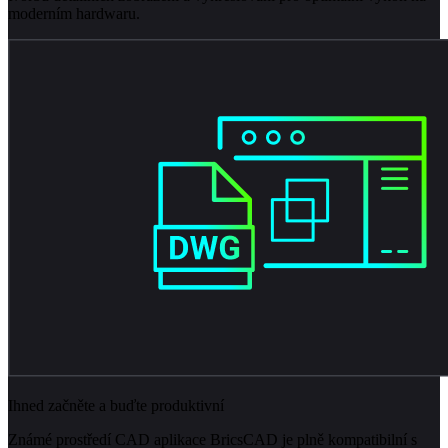
moderním hardwaru.
Ihned začněte a buďte produktivní
Známé prostředí CAD aplikace BricsCAD je plně kompatibilní s