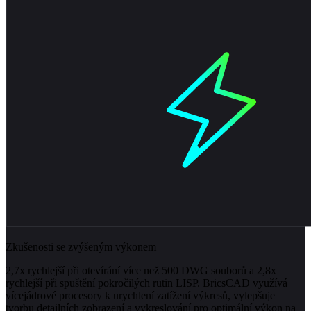
Zkušenosti se zvýšeným výkonem
2,7x rychlejší při otevírání více než 500 DWG souborů a 2,8x
rychlejší při spuštění pokročilých rutin LISP. BricsCAD využívá
vícejádrové procesory k urychlení zatížení výkresů, vylepšuje
tvorbu detailních zobrazení a vykreslování pro optimální výkon na