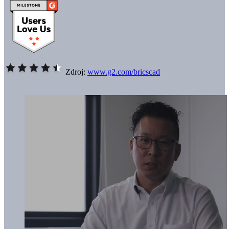
Zdroj:
www.g2.com/bricscad