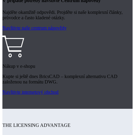
V případě potřeby navštivte Centrum nápovědy
Najděte okamžitě odpovědi. Projděte si naše komplexní články,
průvodce a často kladené otázky.
Navštivte naše centrum nápovědy
Nákup v e-shopu
Kupte si ještě dnes BricsCAD – komplexní alternativu CAD
založenou na formátu DWG.
Navštivte internetový obchod
THE LICENSING ADVANTAGE