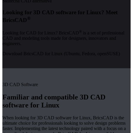
Skutečná CAD alternativa
Looking for 3D CAD software for Linux? Meet
®
BricsCAD
®
Looking for CAD for Linux? BricsCAD
is a set of professional
CAD and modeling tools made for designers, innovators and
engineers.
Download BricsCAD for Linux (Ubuntu, Fedora, openSUSE)
3D CAD Software
Familiar and compatible 3D CAD
software for Linux
When looking for 3D CAD software for Linux, BricsCAD is the
ultimate choice for professionals looking to solve design problems
faster. Implementing the latest technology paired with a focus on a