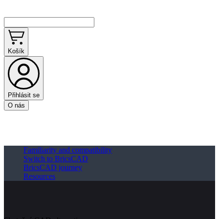
Košík
Přihlásit se
O nás
Familiarity and compatibility
Switch to BricsCAD
BricsCAD journey
Resources