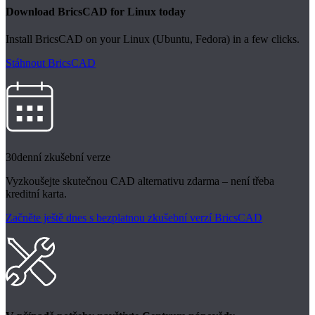
Download BricsCAD for Linux today
Install BricsCAD on your Linux (Ubuntu, Fedora) in a few clicks.
Stáhnout BricsCAD
30denní zkušební verze
Vyzkoušejte skutečnou CAD alternativu zdarma – není třeba
kreditní karta.
Začněte ještě dnes s bezplatnou zkušební verzí BricsCAD