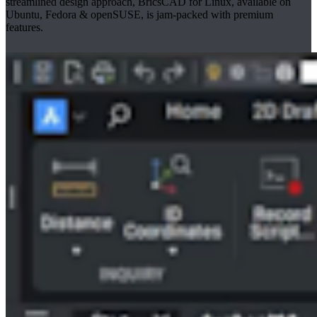
streamlined design approach, BricsCAD for Linux, available on
Ubuntu, Fedora & openSUSE, is jam-packed with premium
features.