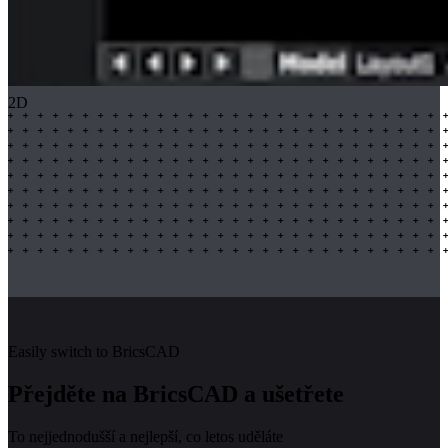
2D
Easily switch to BricsCAD
Přejděte na BricsCAD a ušetřete
To nejjednodušší a nejlepší, co letos uděláte