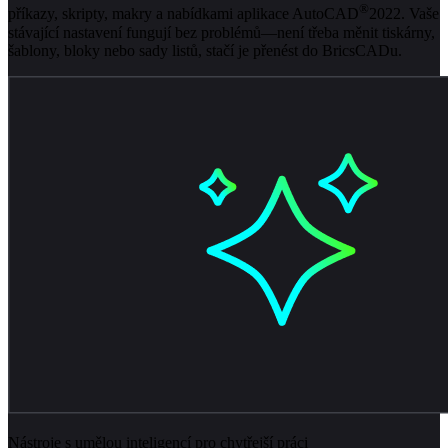
®
příkazy, skripty, makry a nabídkami aplikace AutoCAD
2022. Vaše
stávající nastavení fungují bez problémů—není třeba měnit tiskárny,
šablony, bloky nebo sady listů, stačí je přenést do BricsCADu.
Nástroje s umělou inteligencí pro chytřejší práci