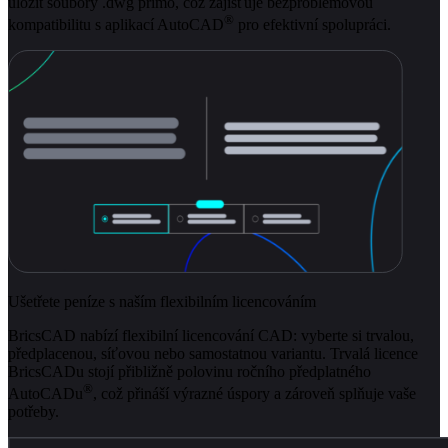
uložit soubory .dwg přímo, což zajišťuje bezproblémovou
®
kompatibilitu s aplikací AutoCAD
pro efektivní spolupráci.
Ušetřete peníze s naším flexibilním licencováním
BricsCAD nabízí flexibilní licencování CAD: vyberte si trvalou,
předplacenou, síťovou nebo samostatnou variantu. Trvalá licence
BricsCADu stojí přibližně polovinu ročního předplatného
®
AutoCADu
, což přináší výrazné úspory a zároveň splňuje vaše
potřeby.